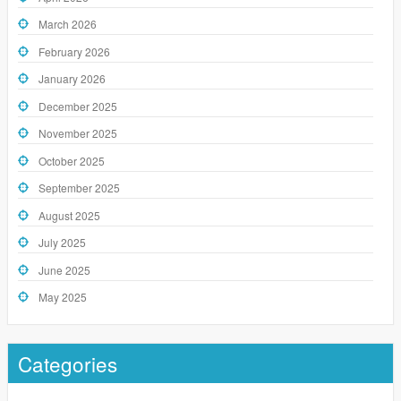
March 2026
February 2026
January 2026
December 2025
November 2025
October 2025
September 2025
August 2025
July 2025
June 2025
May 2025
Categories