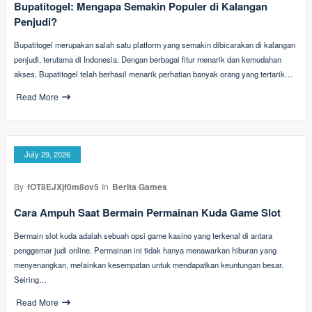
Bupatitogel: Mengapa Semakin Populer di Kalangan
Penjudi?
Bupatitogel merupakan salah satu platform yang semakin dibicarakan di kalangan
penjudi, terutama di Indonesia. Dengan berbagai fitur menarik dan kemudahan
akses, Bupatitogel telah berhasil menarik perhatian banyak orang yang tertarik…
Read More
July 29, 2026
By
fOT8EJXjf0m8ov5
In
Berita Games
Cara Ampuh Saat Bermain Permainan Kuda Game Slot
Bermain slot kuda adalah sebuah opsi game kasino yang terkenal di antara
penggemar judi online. Permainan ini tidak hanya menawarkan hiburan yang
menyenangkan, melainkan kesempatan untuk mendapatkan keuntungan besar.
Seiring…
Read More