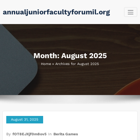
Skip
annualjuniorfacultyforumil.org
to
content
Month:
August 2025
Home
»
Archives for August 2025
August 31, 2025
By
fOT8EJXjf0m8ov5
In
Berita Games