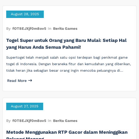
August 28, 2025
By
fOT8EJXjf0m8ov5
In
Berita Games
Togel Super untuk Orang yang Baru Mulai: Setiap Hal
yang Harus Anda Semua Pahami!
Supertogel telah menjadi salah satu opsi terdepan bagi penikmat game
togel di Indonesia. Dengan beraneka fitur dan kemudahan yang diberikan,
tidak heran jika sebagian besar orang ingin mencoba peluangnya di…
Read More
August 27, 2025
By
fOT8EJXjf0m8ov5
In
Berita Games
Metode Menggunakan RTP Gacor dalam Meninggikan