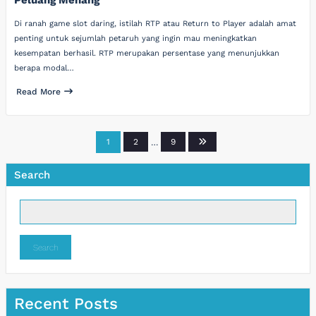
Peluang Menang
Di ranah game slot daring, istilah RTP atau Return to Player adalah amat
penting untuk sejumlah petaruh yang ingin mau meningkatkan
kesempatan berhasil. RTP merupakan persentase yang menunjukkan
berapa modal…
Read More
Posts
1
2
…
9
pagination
Search
Search
Recent Posts