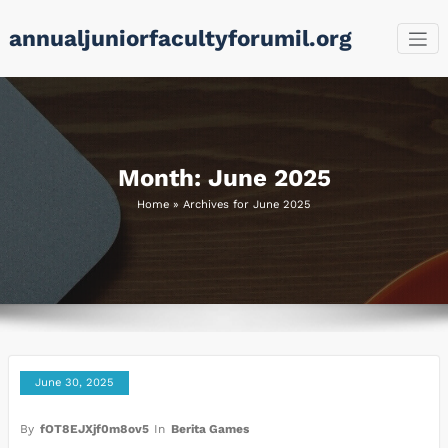
Skip
annualjuniorfacultyforumil.org
to
content
Month:
June 2025
Home
»
Archives for June 2025
June 30, 2025
By
fOT8EJXjf0m8ov5
In
Berita Games