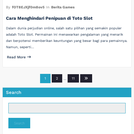
By
fOT8EJXjf0m8ov5
In
Berita Games
Cara Menghindari Penipuan di Toto Slot
Dalam dunia perjudian online, salah satu pilihan yang semakin populer
adalah Toto Slot. Permainan ini menawarkan pengalaman yang menarik
dan berpotensi memberikan keuntungan yang besar bagi para pemainnya.
Namun, seperti…
Read More
Posts
1
2
…
11
pagination
Search
Search