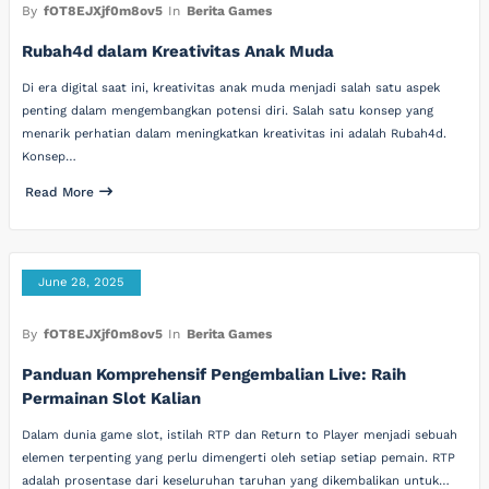
By
fOT8EJXjf0m8ov5
In
Berita Games
Rubah4d dalam Kreativitas Anak Muda
Di era digital saat ini, kreativitas anak muda menjadi salah satu aspek
penting dalam mengembangkan potensi diri. Salah satu konsep yang
menarik perhatian dalam meningkatkan kreativitas ini adalah Rubah4d.
Konsep…
Read More
June 28, 2025
By
fOT8EJXjf0m8ov5
In
Berita Games
Panduan Komprehensif Pengembalian Live: Raih
Permainan Slot Kalian
Dalam dunia game slot, istilah RTP dan Return to Player menjadi sebuah
elemen terpenting yang perlu dimengerti oleh setiap setiap pemain. RTP
adalah prosentase dari keseluruhan taruhan yang dikembalikan untuk…