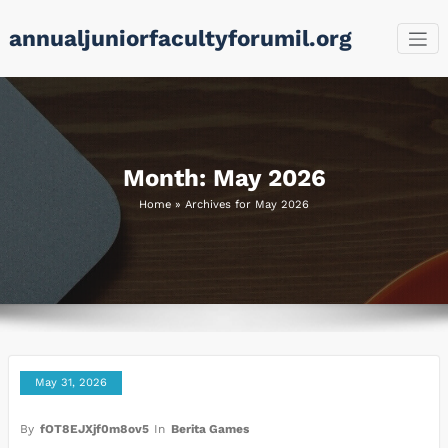
Skip
annualjuniorfacultyforumil.org
to
content
Month:
May 2026
Home
»
Archives for May 2026
May 31, 2026
By
fOT8EJXjf0m8ov5
In
Berita Games