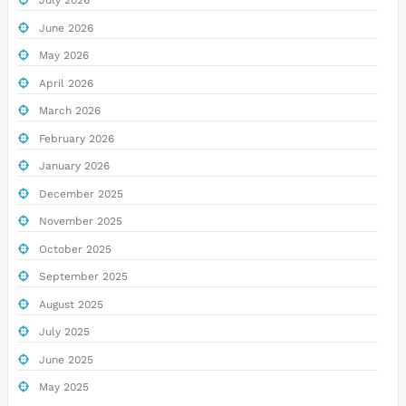
July 2026
June 2026
May 2026
April 2026
March 2026
February 2026
January 2026
December 2025
November 2025
October 2025
September 2025
August 2025
July 2025
June 2025
May 2025