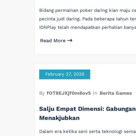
Bidang permainan poker daring kian maju c
pecinta judi daring. Pada beberapa tahun te
IDNPlay telah mendapatkan perhatian bany
Read More
February 27, 2026
By
fOT8EJXjf0m8ov5
In
Berita Games
Salju Empat Dimensi: Gabungan
Menakjubkan
Dalam era ketika seni serta teknologi sema