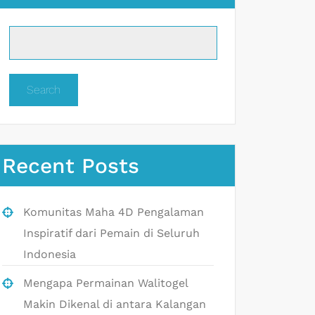
Search
Recent Posts
Komunitas Maha 4D Pengalaman
Inspiratif dari Pemain di Seluruh
Indonesia
Mengapa Permainan Walitogel
Makin Dikenal di antara Kalangan