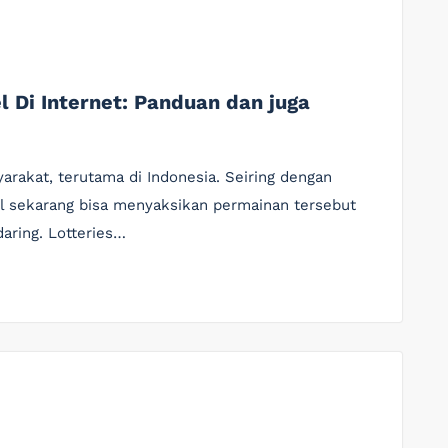
l Di Internet: Panduan dan juga
arakat, terutama di Indonesia. Seiring dengan
l sekarang bisa menyaksikan permainan tersebut
daring. Lotteries…