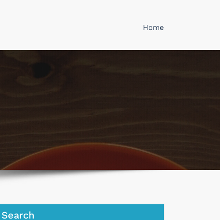
Home
Search