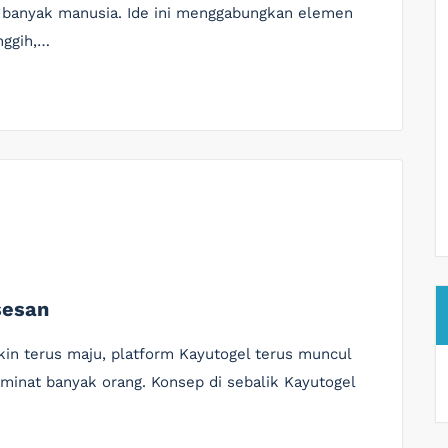
banyak manusia. Ide ini menggabungkan elemen
nggih,…
sesan
kin terus maju, platform Kayutogel terus muncul
 minat banyak orang. Konsep di sebalik Kayutogel