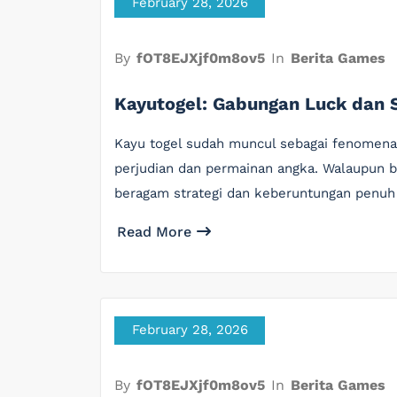
February 28, 2026
By
fOT8EJXjf0m8ov5
In
Berita Games
Kayutogel: Gabungan Luck dan S
Kayu togel sudah muncul sebagai fenomena
perjudian dan permainan angka. Walaupun b
beragam strategi dan keberuntungan pen
Read More
February 28, 2026
By
fOT8EJXjf0m8ov5
In
Berita Games