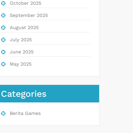
October 2025
September 2025
August 2025
July 2025
June 2025
May 2025
Categories
Berita Games