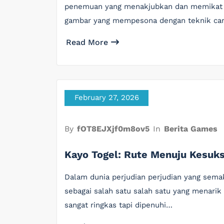
penemuan yang menakjubkan dan memikat 
gambar yang mempesona dengan teknik ca
Read More
February 27, 2026
By
fOT8EJXjf0m8ov5
In
Berita Games
Kayo Togel: Rute Menuju Kesuk
Dalam dunia perjudian perjudian yang sema
sebagai salah satu salah satu yang menarik
sangat ringkas tapi dipenuhi…