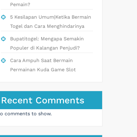
Pemain?
5 Kesilapan Umum|Ketika Bermain
Togel dan Cara Menghindarinya
Bupatitogel: Mengapa Semakin
Populer di Kalangan Penjudi?
Cara Ampuh Saat Bermain
Permainan Kuda Game Slot
Recent Comments
o comments to show.