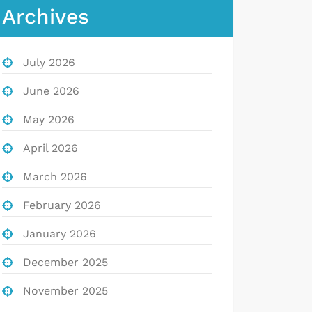
Archives
July 2026
June 2026
May 2026
April 2026
March 2026
February 2026
January 2026
December 2025
November 2025