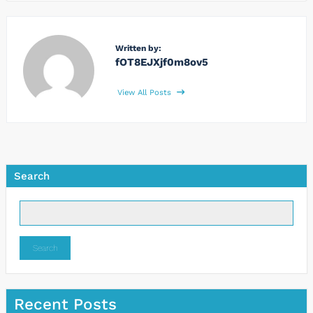
Written by:
fOT8EJXjf0m8ov5
View All Posts
Search
Search
Recent Posts