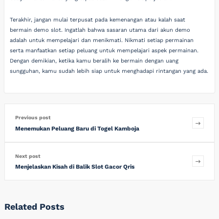
Terakhir, jangan mulai terpusat pada kemenangan atau kalah saat
bermain demo slot. Ingatlah bahwa sasaran utama dari akun demo
adalah untuk mempelajari dan menikmati. Nikmati setiap permainan
serta manfaatkan setiap peluang untuk mempelajari aspek permainan.
Dengan demikian, ketika kamu beralih ke bermain dengan uang
sungguhan, kamu sudah lebih siap untuk menghadapi rintangan yang ada.
Previous post
Menemukan Peluang Baru di Togel Kamboja
Next post
Menjelaskan Kisah di Balik Slot Gacor Qris
Related Posts