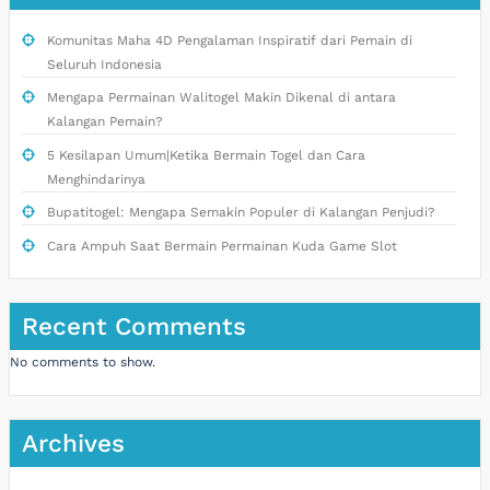
Komunitas Maha 4D Pengalaman Inspiratif dari Pemain di
Seluruh Indonesia
Mengapa Permainan Walitogel Makin Dikenal di antara
Kalangan Pemain?
5 Kesilapan Umum|Ketika Bermain Togel dan Cara
Menghindarinya
Bupatitogel: Mengapa Semakin Populer di Kalangan Penjudi?
Cara Ampuh Saat Bermain Permainan Kuda Game Slot
Recent Comments
No comments to show.
Archives