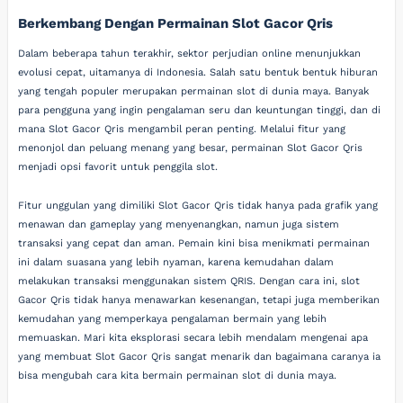
Berkembang Dengan Permainan Slot Gacor Qris
Dalam beberapa tahun terakhir, sektor perjudian online menunjukkan
evolusi cepat, uitamanya di Indonesia. Salah satu bentuk bentuk hiburan
yang tengah populer merupakan permainan slot di dunia maya. Banyak
para pengguna yang ingin pengalaman seru dan keuntungan tinggi, dan di
mana Slot Gacor Qris mengambil peran penting. Melalui fitur yang
menonjol dan peluang menang yang besar, permainan Slot Gacor Qris
menjadi opsi favorit untuk penggila slot.
Fitur unggulan yang dimiliki Slot Gacor Qris tidak hanya pada grafik yang
menawan dan gameplay yang menyenangkan, namun juga sistem
transaksi yang cepat dan aman. Pemain kini bisa menikmati permainan
ini dalam suasana yang lebih nyaman, karena kemudahan dalam
melakukan transaksi menggunakan sistem QRIS. Dengan cara ini, slot
Gacor Qris tidak hanya menawarkan kesenangan, tetapi juga memberikan
kemudahan yang memperkaya pengalaman bermain yang lebih
memuaskan. Mari kita eksplorasi secara lebih mendalam mengenai apa
yang membuat Slot Gacor Qris sangat menarik dan bagaimana caranya ia
bisa mengubah cara kita bermain permainan slot di dunia maya.