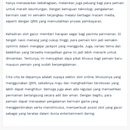
hanya menawarkan kebahagiaan, melainkan juga peluang bagi para pemain
untuk meraih keuntungan. Dengan kemajuan teknologi, pengalaman
bermain saat ini semakin terjangkau melalui berbagai macam media,
seperti dengan QRIS yang memudahkan proses pembayaran.
Kehadiran slot gacor memberi harapan segar bagi pecinta permainan. Di
tengah rasio menang yang cukup tinggi, para pemain kini jadi semakin
optimis dalam mengejar jackpot yang menggoda. Juga, variasi tema dan
kelebihan yang tersedia menjadikan game ini jadi lebih menarik untuk
dimainkan. Tentunya, ini menyajikan daya pikat khusus bagi pemain baru
maupun pemain yang sudah berpengalaman.
Cita-cita ke depannya adalah supaya sektor slot online, khususnya yang
menggunakan QRIS, sebaiknya maju dan menghadirkan terobosan yang
lebih dapat menghibur. Semoga juga akan ada regulasi yang memastikan
permainan berlangsung secara adil dan aman. Dengan begitu, para
pemain dapat merasakan pengalaman bermain game yang
menggembirakan serta menstimulus, memperkuat posisi slot yang gacor
sebagai yang teratas dalam dunia entertainment daring.