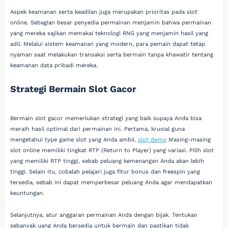
Aspek keamanan serta keadilan juga merupakan prioritas pada slot
online. Sebagian besar penyedia permainan menjamin bahwa permainan
yang mereka sajikan memakai teknologi RNG yang menjamin hasil yang
adil. Melalui sistem keamanan yang modern, para pemain dapat tetap
nyaman saat melakukan transaksi serta bermain tanpa khawatir tentang
keamanan data pribadi mereka.
Strategi Bermain Slot Gacor
Bermain slot gacor memerlukan strategi yang baik supaya Anda bisa
meraih hasil optimal dari permainan ini. Pertama, krusial guna
mengetahui type game slot yang Anda ambil.
slot demo
Masing-masing
slot online memiliki tingkat RTP (Return to Player) yang variasi. Pilih slot
yang memiliki RTP tinggi, sebab peluang kemenangan Anda akan lebih
tinggi. Selain itu, cobalah pelajari juga fitur bonus dan freespin yang
tersedia, sebab ini dapat memperbesar peluang Anda agar mendapatkan
keuntungan.
Selanjutnya, atur anggaran permainan Anda dengan bijak. Tentukan
sebanyak uang Anda bersedia untuk bermain dan pastikan tidak