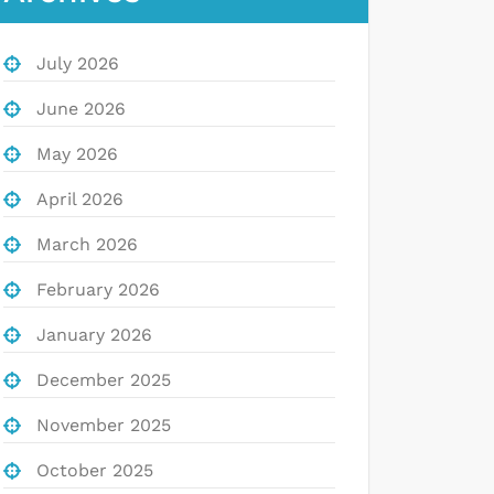
July 2026
June 2026
May 2026
April 2026
March 2026
February 2026
January 2026
December 2025
November 2025
October 2025