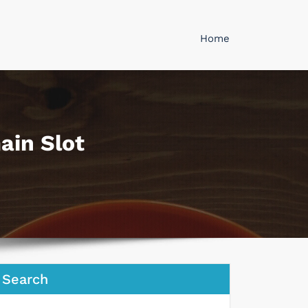
Home
ain Slot
Search