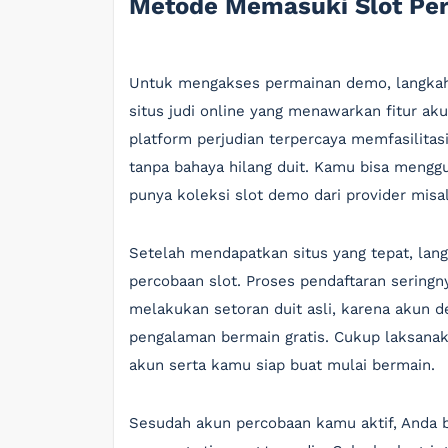
Metode Memasuki Slot Pe
Untuk mengakses permainan demo, langkah
situs judi online yang menawarkan fitur a
platform perjudian terpercaya memfasilitas
tanpa bahaya hilang duit. Kamu bisa meng
punya koleksi slot demo dari provider misa
Setelah mendapatkan situs yang tepat, lang
percobaan slot. Proses pendaftaran sering
melakukan setoran duit asli, karena akun
pengalaman bermain gratis. Cukup laksanak
akun serta kamu siap buat mulai bermain.
Sesudah akun percobaan kamu aktif, Anda b