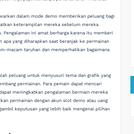
ditawarkan dalam mode demo memberikan peluang bagi
gkatkan keterampilan mereka sebelum mereka
 Pengalaman ini amat berharga karena itu memberi
 apa yang diharapkan saat beranjak ke permainan
cam-macam taruhan dan memperhatikan bagaimana
alah peluang untuk menyusuri tema dan grafik yang
ngembang permainan. Para pemain dapat mencari
g dapat meningkatkan pengalaman bermain mereka
kan permainan dengan akun slot demo atau uang
ambil keputusan yang lebih baik mengenai pilihan