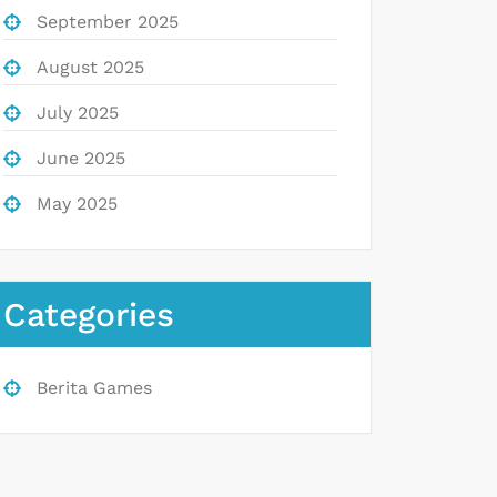
September 2025
August 2025
July 2025
June 2025
May 2025
Categories
Berita Games