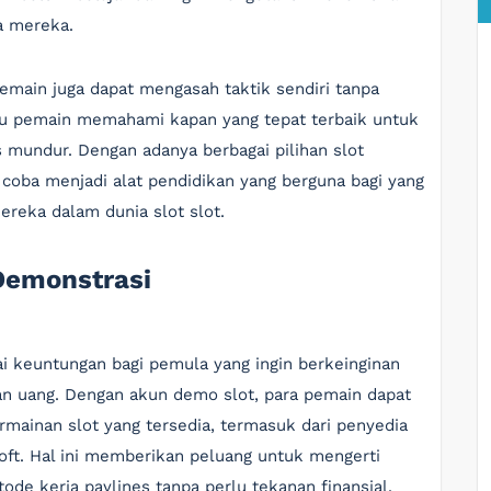
a mereka.
emain juga dapat mengasah taktik sendiri tanpa
tu pemain memahami kapan yang tepat terbaik untuk
 mundur. Dengan adanya berbagai pilihan slot
i coba menjadi alat pendidikan yang berguna bagi yang
ereka dalam dunia slot slot.
Demonstrasi
keuntungan bagi pemula yang ingin berkeinginan
n uang. Dengan akun demo slot, para pemain dapat
ainan slot yang tersedia, termasuk dari penyedia
oft. Hal ini memberikan peluang untuk mengerti
de kerja paylines tanpa perlu tekanan finansial.