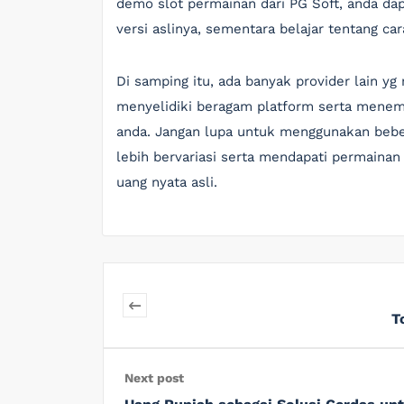
demo slot permainan dari PG Soft, anda da
versi aslinya, sementara belajar tentang car
Di samping itu, ada banyak provider lain y
menyelidiki beragam platform serta menemu
anda. Jangan lupa untuk menggunakan beb
lebih bervariasi serta mendapati permain
uang nyata asli.
T
Next post