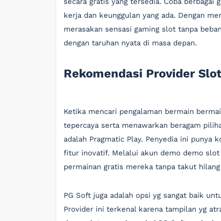
secara gratis yang tersedia. Coba berbagai
kerja dan keunggulan yang ada. Dengan men
merasakan sensasi gaming slot tanpa beban
dengan taruhan nyata di masa depan.
Rekomendasi Provider Slo
Ketika mencari pengalaman bermain bermain
tepercaya serta menawarkan beragam piliha
adalah Pragmatic Play. Penyedia ini punya k
fitur inovatif. Melalui akun demo demo slo
permainan gratis mereka tanpa takut hilang
PG Soft juga adalah opsi yg sangat baik un
Provider ini terkenal karena tampilan yg a