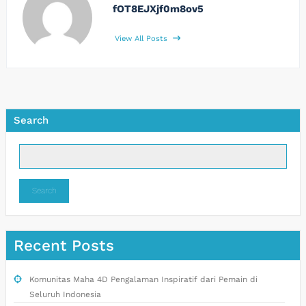
fOT8EJXjf0m8ov5
View All Posts
Search
Search
Recent Posts
Komunitas Maha 4D Pengalaman Inspiratif dari Pemain di
Seluruh Indonesia