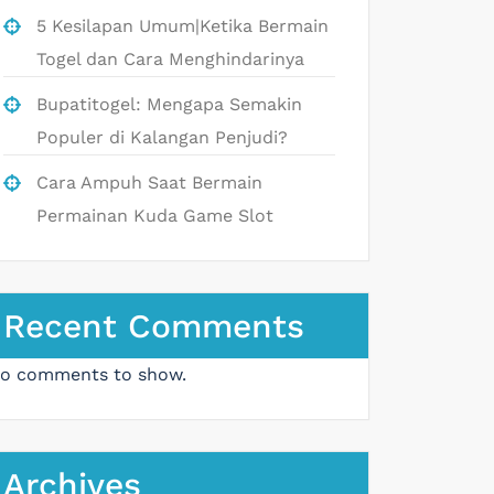
5 Kesilapan Umum|Ketika Bermain
Togel dan Cara Menghindarinya
Bupatitogel: Mengapa Semakin
Populer di Kalangan Penjudi?
Cara Ampuh Saat Bermain
Permainan Kuda Game Slot
Recent Comments
o comments to show.
Archives