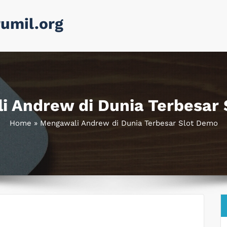
rumil.org
 Andrew di Dunia Terbesar
Home
»
Mengawali Andrew di Dunia Terbesar Slot Demo