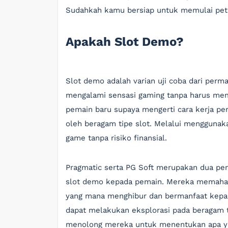
Sudahkah kamu bersiap untuk memulai petu
Apakah Slot Demo?
Slot demo adalah varian uji coba dari per
mengalami sensasi gaming tanpa harus memp
pemain baru supaya mengerti cara kerja perm
oleh beragam tipe slot. Melalui menggunak
game tanpa risiko finansial.
Pragmatic serta PG Soft merupakan dua pe
slot demo kepada pemain. Mereka memaham
yang mana menghibur dan bermanfaat kepad
dapat melakukan eksplorasi pada beragam te
menolong mereka untuk menentukan apa ya