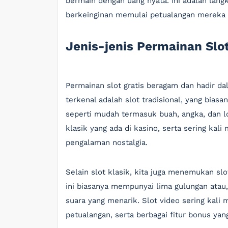
bermain dengan uang nyata. Ini adalah lang
berkeinginan memulai petualangan mereka 
Jenis-jenis Permainan Slot
Permainan slot gratis beragam dan hadir dal
terkenal adalah slot tradisional, yang bias
seperti mudah termasuk buah, angka, dan lo
klasik yang ada di kasino, serta sering kal
pengalaman nostalgia.
Selain slot klasik, kita juga menemukan slot 
ini biasanya mempunyai lima gulungan atau,
suara yang menarik. Slot video sering kali 
petualangan, serta berbagai fitur bonus y