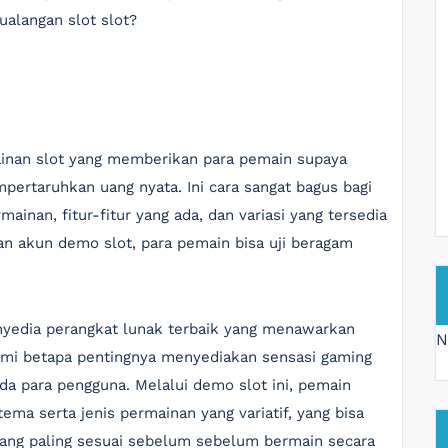
alangan slot slot?
mainan slot yang memberikan para pemain supaya
ertaruhkan uang nyata. Ini cara sangat bagus bagi
ainan, fitur-fitur yang ada, dan variasi yang tersedia
an akun demo slot, para pemain bisa uji beragam
nyedia perangkat lunak terbaik yang menawarkan
N
i betapa pentingnya menyediakan sensasi gaming
a para pengguna. Melalui demo slot ini, pemain
ma serta jenis permainan yang variatif, yang bisa
ng paling sesuai sebelum sebelum bermain secara