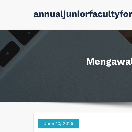
Skip
annualjuniorfacultyfo
to
content
Mengawali
June 10, 2025