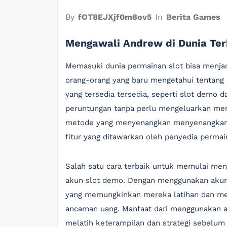
By
fOT8EJXjf0m8ov5
In
Berita Games
Mengawali Andrew di Dunia Ter
Memasuki dunia permainan slot bisa menja
orang-orang yang baru mengetahui tentang ha
yang tersedia tersedia, seperti slot demo d
peruntungan tanpa perlu mengeluarkan me
metode yang menyenangkan menyenangkan 
fitur yang ditawarkan oleh penyedia permai
Salah satu cara terbaik untuk memulai menj
akun slot demo. Dengan menggunakan akun
yang memungkinkan mereka latihan dan me
ancaman uang. Manfaat dari menggunakan 
melatih keterampilan dan strategi sebelum