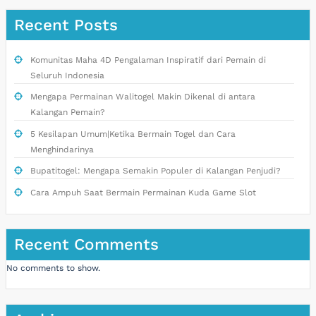
Recent Posts
Komunitas Maha 4D Pengalaman Inspiratif dari Pemain di
Seluruh Indonesia
Mengapa Permainan Walitogel Makin Dikenal di antara
Kalangan Pemain?
5 Kesilapan Umum|Ketika Bermain Togel dan Cara
Menghindarinya
Bupatitogel: Mengapa Semakin Populer di Kalangan Penjudi?
Cara Ampuh Saat Bermain Permainan Kuda Game Slot
Recent Comments
No comments to show.