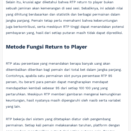
Selain itu, krusial agar diketahui bahwa RTP return to player bukan
sebuah jaminan akan kemenangan di sesi sesi. Sebaliknya, ini adalah nilai
yang dihitung berdasarkan dan statistik dan berbagai permainan dalam
jangka panjang. Pemain tetap perlu memahami bahwa keberuntungan
juga berkontribusi, serta meskipun RTP tinggi dapat menandakan potensi
pembayaran yang, hasil dari setiap putaran masih tidak dapat diprediksi.
Metode Fungsi Return to Player
RTP atau persentase yang menandakan berapa banyak uang akan
dikembalikan diberikan bagi pemain dari total bet dalam jangka panjang.
Contohnya, apabila satu permainan slot punya persentase RTP 95
persen, itu berarti para pemain dapat mengharapkan mendapat
mendapatkan kembali sebesar 95 dari setiap 100 100 yang yang
pertaruhkan. Meskipun RTP memberi gambaran mengenai kemungkinan
keuntungan, hasil nyatanya masih dipengaruhi oleh nasib serta variabel
yang lain.
RTP bekerja dari sistem yang ditetapkan diatur oleh pengembang
permainan. Setiap kali pemain melaksanakan taruhan, platform dengan