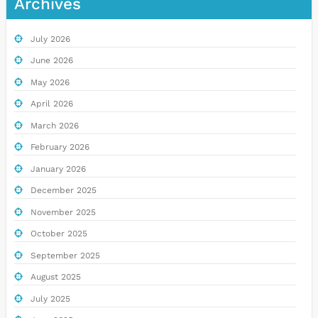
Archives
July 2026
June 2026
May 2026
April 2026
March 2026
February 2026
January 2026
December 2025
November 2025
October 2025
September 2025
August 2025
July 2025