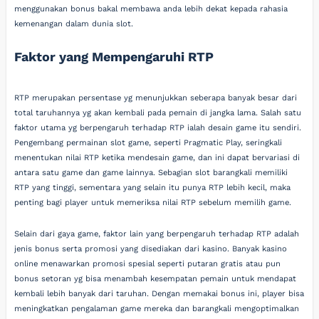
menggunakan bonus bakal membawa anda lebih dekat kepada rahasia
kemenangan dalam dunia slot.
Faktor yang Mempengaruhi RTP
RTP merupakan persentase yg menunjukkan seberapa banyak besar dari
total taruhannya yg akan kembali pada pemain di jangka lama. Salah satu
faktor utama yg berpengaruh terhadap RTP ialah desain game itu sendiri.
Pengembang permainan slot game, seperti Pragmatic Play, seringkali
menentukan nilai RTP ketika mendesain game, dan ini dapat bervariasi di
antara satu game dan game lainnya. Sebagian slot barangkali memiliki
RTP yang tinggi, sementara yang selain itu punya RTP lebih kecil, maka
penting bagi player untuk memeriksa nilai RTP sebelum memilih game.
Selain dari gaya game, faktor lain yang berpengaruh terhadap RTP adalah
jenis bonus serta promosi yang disediakan dari kasino. Banyak kasino
online menawarkan promosi spesial seperti putaran gratis atau pun
bonus setoran yg bisa menambah kesempatan pemain untuk mendapat
kembali lebih banyak dari taruhan. Dengan memakai bonus ini, player bisa
meningkatkan pengalaman game mereka dan barangkali mengoptimalkan