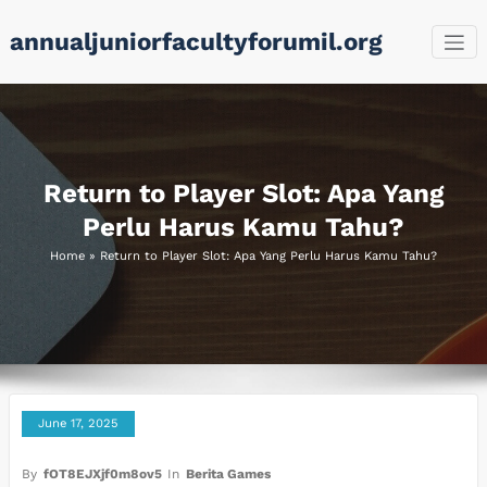
Skip
annualjuniorfacultyforumil.org
to
content
Return to Player Slot: Apa Yang
Perlu Harus Kamu Tahu?
Home
»
Return to Player Slot: Apa Yang Perlu Harus Kamu Tahu?
June 17, 2025
By
fOT8EJXjf0m8ov5
In
Berita Games