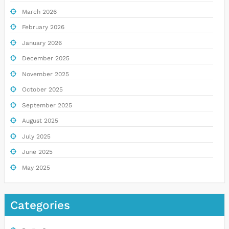
March 2026
February 2026
January 2026
December 2025
November 2025
October 2025
September 2025
August 2025
July 2025
June 2025
May 2025
Categories