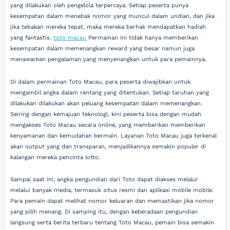
yang dilakukan oleh pengelola terpercaya. Setiap peserta punya
kesempatan dalam menebak nomor yang muncul dalam undian, dan jika
jika tebakan mereka tepat, maka mereka berhak mendapatkan hadiah
yang fantastis.
toto macau
Permainan ini tidak hanya memberikan
kesempatan dalam memenangkan reward yang besar namun juga
menawarkan pengalaman yang menyenangkan untuk para pemainnya.
Di dalam permainan Toto Macau, para peserta diwajibkan untuk
mengambil angka dalam rentang yang ditentukan. Setiap taruhan yang
dilakukan dilakukan akan peluang kesempatan dalam memenangkan.
Seiring dengan kemajuan teknologi, kini peserta bisa dengan mudah
mengakses Toto Macau secara online, yang memberikan memberikan
kenyamanan dan kemudahan bermain. Layanan Toto Macau juga terkenal
akan output yang dan transparan, menjadikannya semakin populer di
kalangan mereka pencinta lotto.
Sampai saat ini, angka pengundian dari Toto dapat diakses melalui
melalui banyak media, termasuk situs resmi dan aplikasi mobile mobile.
Para pemain dapat melihat nomor keluaran dan memastikan jika nomor
yang pilih menang. Di samping itu, dengan keberadaan pengundian
langsung serta berita terbaru tentang Toto Macau, pemain bisa semakin