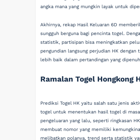
angka mana yang mungkin layak untuk diper
Akhirnya, rekap Hasil Keluaran 6D memberi
sungguh berguna bagi pencinta togel. Deng
statistik, partisipan bisa meningkatkan p
pengundian langsung perjudian HK dengan t
lebih baik dalam pertandingan yang dipenuh
Ramalan Togel Hongkong 
Prediksi Togel HK yaitu salah satu jenis a
togel untuk menentukan hasil togel di masa
pengeluaran yang lalu, seperti ringkasan H
membuat nomor yang memiliki kemungkinan 
melibatkan polanya, trend serta statistik ya