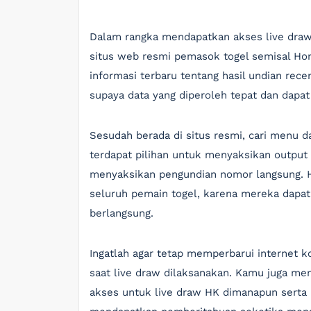
Dalam rangka mendapatkan akses live draw
situs web resmi pemasok togel semisal Ho
informasi terbaru tentang hasil undian rece
supaya data yang diperoleh tepat dan dapat
Sesudah berada di situs resmi, cari menu d
terdapat pilihan untuk menyaksikan output l
menyaksikan pengundian nomor langsung. Ha
seluruh pemain togel, karena mereka dapat
berlangsung.
Ingatlah agar tetap memperbarui internet k
saat live draw dilaksanakan. Kamu juga me
akses untuk live draw HK dimanapun serta