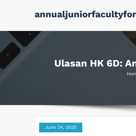
Skip
annualjuniorfacultyfo
to
content
Ulasan HK 6D: An
Ho
June 24, 2025