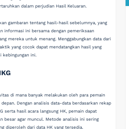
taruhkan dalam perjudian Hasil Keluaran.
kan gambaran tentang hasil-hasil sebelumnya, yang
an informasi ini bersama dengan pemeriksaan
eluang mereka untuk menang. Menggabungkan data dari
aktik yang cocok dapat mendatangkan hasil yang
i kebingungan ini.
HKG
ktivitas di mana banyak melakukan oleh para pemain
 depan. Dengan analisis data-data berdasarkan rekap
KG serta hasil acara langsung HK, pemain dapat
besar agar muncul. Metode analisis ini sering
ng diperoleh dari data HK yang tersedia.