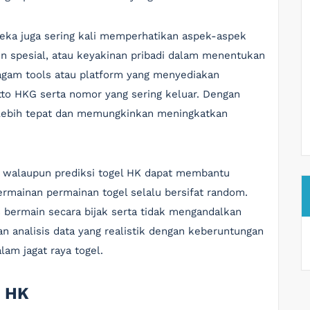
eka juga sering kali memperhatikan aspek-aspek
en spesial, atau keyakinan pribadi dalam menentukan
gam tools atau platform yang menyediakan
tto HKG serta nomor yang sering keluar. Dengan
i lebih tepat dan memungkinkan meningkatkan
a walaupun prediksi togel HK dapat membantu
permainan permainan togel selalu bersifat random.
 bermain secara bijak serta tidak mengandalkan
analisis data yang realistik dengan keberuntungan
m jagat raya togel.
w HK