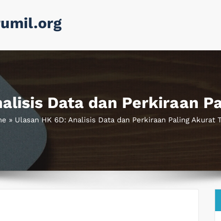
rumil.org
alisis Data dan Perkiraan Pa
me
»
Ulasan HK 6D: Analisis Data dan Perkiraan Paling Akurat 