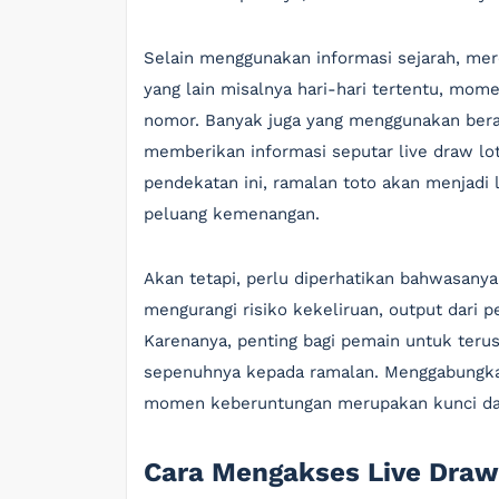
Selain menggunakan informasi sejarah, mer
yang lain misalnya hari-hari tertentu, mom
nomor. Banyak juga yang menggunakan bera
memberikan informasi seputar live draw lo
pendekatan ini, ramalan toto akan menjad
peluang kemenangan.
Akan tetapi, perlu diperhatikan bahwasany
mengurangi risiko kekeliruan, output dari 
Karenanya, penting bagi pemain untuk terus
sepenuhnya kepada ramalan. Menggabungkan 
momen keberuntungan merupakan kunci dala
Cara Mengakses Live Dra