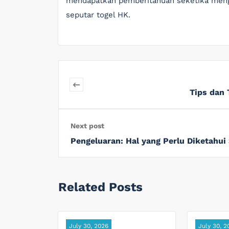
mendapatkan pemberitahuan seketika mengen
seputar togel HK.
Tips dan
Next post
Pengeluaran: Hal yang Perlu Diketahui
Related Posts
July 30, 2026
July 30, 2