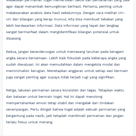
Melakukan permainan togel memerlukan taktik dan pemahaman yang baik
agar dapat menambah kemungkinan berhasil. Pertama, penting untuk
melaksanakan analisis data hasil sebelumnya. Dengan cara melihat ciri-
ciri dan bilangan yang kerap muncul, kita bisa membuat tebakan yang
lebih berdasarkan informasi. Data informasi yang tepat dan lengkap
sangat bermanfaat dalam mengidentifikasi bilangan potensial untuk
dipasang.
Kedua, jangan kecenderungan untuk memasang taruhan pada beragam
angka secara bersamaan. Lebih baik fokuslah pada beberapa angka yang
sudah dievaluasi. Ini akan memudahkan dalam mengelola modal dan
meminimalisir kerugian. Menetapkan anggaran untuk setiap sesi bermain
juga sangat penting agar supaya tidak terjadi rugi yang signifikan.
Ketiga, lakukan permainan secara konsisten dan tegas. Tetapkan waktu
dan batasan untuk bermain togel. Hal ini dapat menolong
mempertahankan emosi tetap stabil dan mengelak dari tindakan
serampangan. Perlu diingat bahwa togel adalah sebuah permainan yang
bergantung pada nasib, jadi tetaplah menikmati permainan dan jangan
terlalu fokus untuk menang.