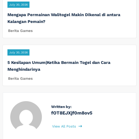
July 30, 2026
Mengapa Permainan Walitogel Makin Dikenal di antara
Kalangan Pemain?
Berita Games
July 30, 2026
5 Kesilapan Umum|Ketika Bermain Togel dan Cara
Menghindarinya
Berita Games
Written by:
fOT8EJXjf0m8ov5
View All Posts