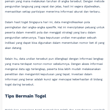
pemain yang mana melakukan taruhan di angka tersebut. Dengan metode
pengundian langsung yang cepat dan jelas, hasil ini segera dijadwalkan,
memastikan setiap partisipan menerima informasi akurat dan terbaru.
Dalam hasil togel Singapura hari ini, data mengindikasikan pola
peningkatan dari angka-angka spesifik. Hal ini menciptakan peluang untuk
peserta dalam meneliti pola dan menggali strategi yang baru dalam
pengundian seterusnya. Tiapa keputusan undian merupakan sebuah
indikasi yang dapat bisa digunakan dalam menentukan nomor bet di yang
akan datang.
Selain itu, data undian tersebut pun dilengkapi dengan informasi lengkap
yang mana terdapat nomor-nomor sebelumnya. Dengan akses informasi
mengenai data sgp terlengkap, peserta bisa lebih mudah melaksanakan
penelitian dan mengambil keputusan yang tepat. Investasi dalam
informasi yang benar adalah kunci agar mencapai keberhasilan di bidang
togel daring tersebut.
Tips Bermain Togel