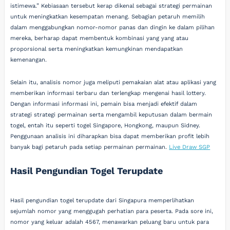
istimewa.” Kebiasaan tersebut kerap dikenal sebagai strategi permainan
untuk meningkatkan kesempatan menang. Sebagian petaruh memilih
dalam menggabungkan nomor-nomor panas dan dingin ke dalam pilihan
mereka, berharap dapat membentuk kombinasi yang yang atau
proporsional serta meningkatkan kemungkinan mendapatkan
kemenangan.
Selain itu, analisis nomor juga meliputi pemakaian alat atau aplikasi yang
memberikan informasi terbaru dan terlengkap mengenai hasil lottery.
Dengan informasi informasi ini, pemain bisa menjadi efektif dalam
strategi strategi permainan serta mengambil keputusan dalam bermain
togel, entah itu seperti togel Singapore, Hongkong, maupun Sidney.
Penggunaan analisis ini diharapkan bisa dapat memberikan profit lebih
banyak bagi petaruh pada setiap permainan permainan.
Live Draw SGP
Hasil Pengundian Togel Terupdate
Hasil pengundian togel terupdate dari Singapura memperlihatkan
sejumlah nomor yang menggugah perhatian para peserta. Pada sore ini,
nomor yang keluar adalah 4567, menawarkan peluang baru untuk para