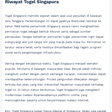
Riwayat Togel Singapura
Togel Singapore memiliki sejarah dalam asal usul perjudian di kawasan
Asia Tenggara. Perkembangan ini dapat jejaknya ditemukan kembali ke
tahun 1968 ketika pemerintah Singapura secara resmi menghadirkan
permainan togel sebagai bentuk hiburan serta sebagai sumber
pemasukan. Dengan kehadiran permainan togel, pemerintah ingin dapat
mengurangi aksi judi tanpa izin yang marak pada masa itu. Permainan ini
teratur secara ketat, serta hasilnya dimanfaatkan bagi ragam program
sosial serta pengembangan infrastruktur.
Seiring dengan berjalannya waktu, Togel Singapura menjadi semakin
populer, terutama di kalangan masyarakat lokal. Banyak sekali individu
mengikuti undian dengan penuh semangat harapan, mendambakan dapat
mendapatkan keberuntungan. Proses pengundian dikerjakan dengan
terbuka dan jelas, yang kian menambah keyakinan masyarakat terhadap
togel ini. Di tahun-tahun berikutnya, Togel Singapore juga mengalami
modernisasi melalui diperkenalkannya platform online, yang
memungkinkan peserta untuk berpartisipasi melalui internet.
Kini, Togel Singapore bukan hanya dikenal di Singapura, tetapi juga sangat