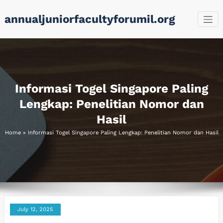
Skip
annualjuniorfacultyforumil.org
to
content
Informasi Togel Singapore Paling
Lengkap: Penelitian Nomor dan
Hasil
Home
»
Informasi Togel Singapore Paling Lengkap: Penelitian Nomor dan Hasil
July 12, 2025