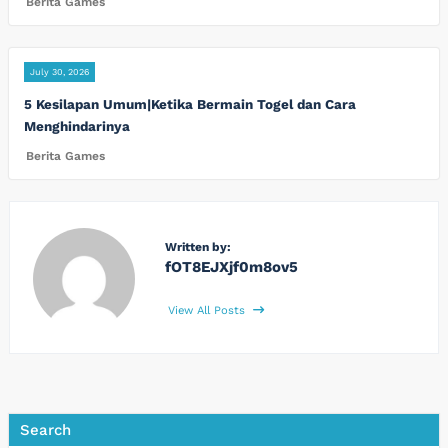
Berita Games
July 30, 2026
5 Kesilapan Umum|Ketika Bermain Togel dan Cara
Menghindarinya
Berita Games
Written by:
fOT8EJXjf0m8ov5
View All Posts
Search