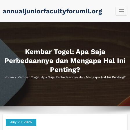
Skip
annualjuniorfacultyforumil.org
to
content
Kembar Togel: Apa Saja
Perbedaannya dan Mengapa Hal Ini
Penting?
Home
»
Kembar Togel: Apa Saja Perbedaannya dan Mengapa Hal Ini Penting?
July 20, 2025