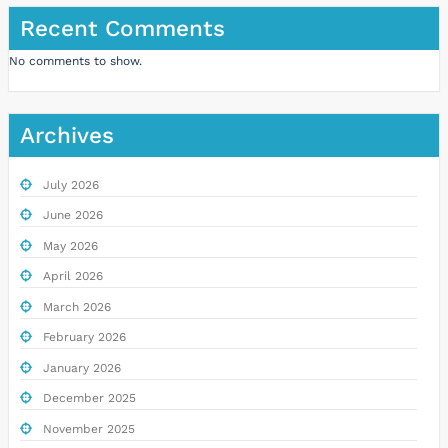
Recent Comments
No comments to show.
Archives
July 2026
June 2026
May 2026
April 2026
March 2026
February 2026
January 2026
December 2025
November 2025