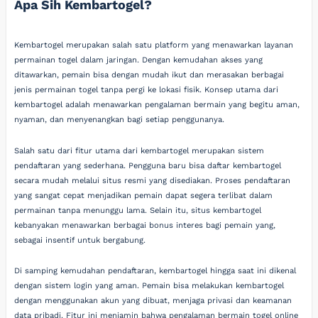
Apa Sih Kembartogel?
Kembartogel merupakan salah satu platform yang menawarkan layanan
permainan togel dalam jaringan. Dengan kemudahan akses yang
ditawarkan, pemain bisa dengan mudah ikut dan merasakan berbagai
jenis permainan togel tanpa pergi ke lokasi fisik. Konsep utama dari
kembartogel adalah menawarkan pengalaman bermain yang begitu aman,
nyaman, dan menyenangkan bagi setiap penggunanya.
Salah satu dari fitur utama dari kembartogel merupakan sistem
pendaftaran yang sederhana. Pengguna baru bisa daftar kembartogel
secara mudah melalui situs resmi yang disediakan. Proses pendaftaran
yang sangat cepat menjadikan pemain dapat segera terlibat dalam
permainan tanpa menunggu lama. Selain itu, situs kembartogel
kebanyakan menawarkan berbagai bonus interes bagi pemain yang,
sebagai insentif untuk bergabung.
Di samping kemudahan pendaftaran, kembartogel hingga saat ini dikenal
dengan sistem login yang aman. Pemain bisa melakukan kembartogel
dengan menggunakan akun yang dibuat, menjaga privasi dan keamanan
data pribadi. Fitur ini menjamin bahwa pengalaman bermain togel online