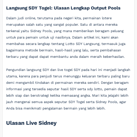
Langsung SDY Togel: Ulasan Lengkap Output Pools
Dalam judi online, terutama pada negeri kita, permainan lotere
merupakan salah satu yang sangat populer. Satu di antara mereka
terkenal yaitu Sidney Pools, yang mana memberikan beragam peluang
untuk para pemain untuk uji nasibnya. Dalam artikel ini, kami akan
membahas secara lengkap tentang Lotto SDY Langsung, termasuk juga
bagaimana metode bermain, hasil-hasil yang lalu, serta pembahasan
terbaru yang dapat dapat membantu anda dalam meraih keberhasilan.
Pengundian langsung SDY dan live togel SDY pada hari ini menjadi langkah
utama, karena para penjudi terus menunggu keluaran terbaru paling baru
demi mengambil tindakan di permainan mereka sendiri. Dengan beragam
informasi yang tersedia seputar hasil SDY serta sdy lotto, pemain dapat
lebih siap dan berstrategi ketika memasang angka. Mari kita jelajahi lebih
jauh mengenai semua aspek seputar SDY Togel serta Sidney Pools, agar
Anda bisa menikmati pengalaman bermain yang lebih lebih.
Ulasan Live Sidney