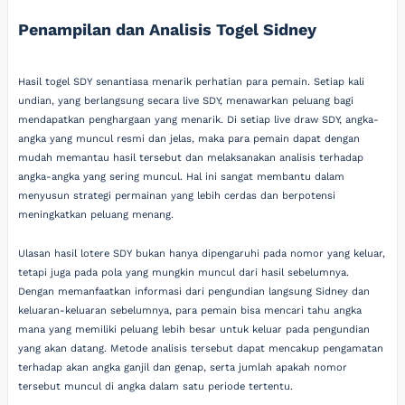
Penampilan dan Analisis Togel Sidney
Hasil togel SDY senantiasa menarik perhatian para pemain. Setiap kali
undian, yang berlangsung secara live SDY, menawarkan peluang bagi
mendapatkan penghargaan yang menarik. Di setiap live draw SDY, angka-
angka yang muncul resmi dan jelas, maka para pemain dapat dengan
mudah memantau hasil tersebut dan melaksanakan analisis terhadap
angka-angka yang sering muncul. Hal ini sangat membantu dalam
menyusun strategi permainan yang lebih cerdas dan berpotensi
meningkatkan peluang menang.
Ulasan hasil lotere SDY bukan hanya dipengaruhi pada nomor yang keluar,
tetapi juga pada pola yang mungkin muncul dari hasil sebelumnya.
Dengan memanfaatkan informasi dari pengundian langsung Sidney dan
keluaran-keluaran sebelumnya, para pemain bisa mencari tahu angka
mana yang memiliki peluang lebih besar untuk keluar pada pengundian
yang akan datang. Metode analisis tersebut dapat mencakup pengamatan
terhadap akan angka ganjil dan genap, serta jumlah apakah nomor
tersebut muncul di angka dalam satu periode tertentu.