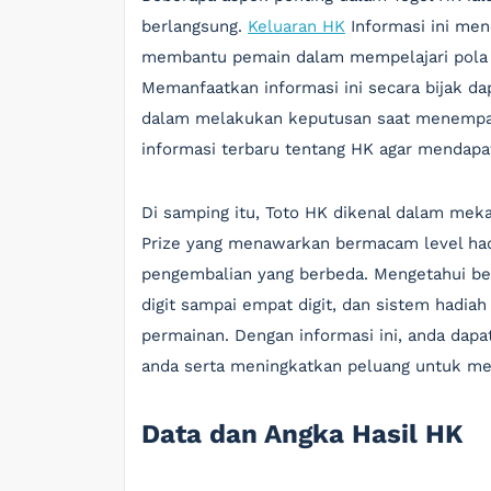
berlangsung.
Keluaran HK
Informasi ini me
membantu pemain dalam mempelajari pola d
Memanfaatkan informasi ini secara bijak 
dalam melakukan keputusan saat menempatk
informasi terbaru tentang HK agar mendapat
Di samping itu, Toto HK dikenal dalam meka
Prize yang menawarkan bermacam level hadi
pengembalian yang berbeda. Mengetahui ber
digit sampai empat digit, dan sistem hadia
permainan. Dengan informasi ini, anda dapa
anda serta meningkatkan peluang untuk me
Data dan Angka Hasil HK