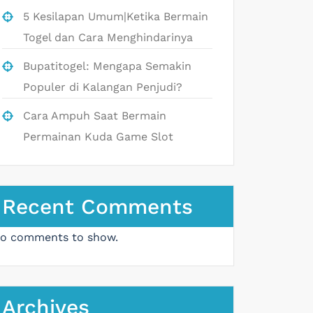
5 Kesilapan Umum|Ketika Bermain
Togel dan Cara Menghindarinya
Bupatitogel: Mengapa Semakin
Populer di Kalangan Penjudi?
Cara Ampuh Saat Bermain
Permainan Kuda Game Slot
Recent Comments
o comments to show.
Archives