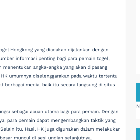
ogel Hongkong yang diadakan dijalankan dengan
sumber informasi penting bagi para pemain togel,
am menentukan angka-angka yang akan dipasang
an HK umumnya diselenggarakan pada waktu tertentu
at berbagai media, baik itu secara langsung di situs
N
ungsi sebagai acuan utama bagi para pemain. Dengan
nya, para pemain dapat mengembangkan taktik yang
Selain itu, Hasil HK juga digunakan dalam melakukan
esar muncul di sesi undian selanjutnya.