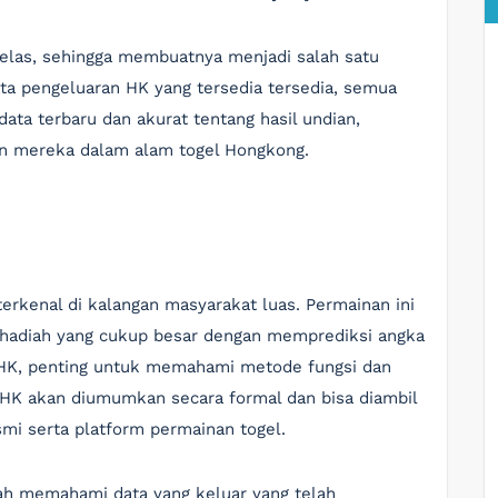
jelas, sehingga membuatnya menjadi salah satu
data pengeluaran HK yang tersedia tersedia, semua
a terbaru dan akurat tentang hasil undian,
n mereka dalam alam togel Hongkong.
erkenal di kalangan masyarakat luas. Permainan ini
adiah yang cukup besar dengan memprediksi angka
 HK, penting untuk memahami metode fungsi dan
HK akan diumumkan secara formal dan bisa diambil
smi serta platform permainan togel.
ah memahami data yang keluar yang telah