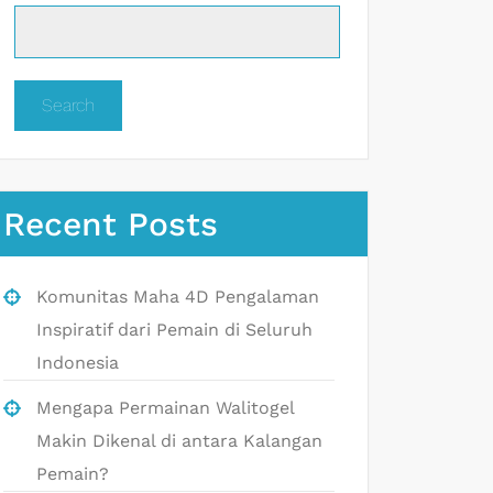
Search
Recent Posts
Komunitas Maha 4D Pengalaman
Inspiratif dari Pemain di Seluruh
Indonesia
Mengapa Permainan Walitogel
Makin Dikenal di antara Kalangan
Pemain?