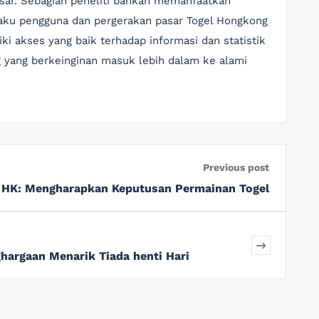
pasar. Sebagian peneliti bahkan memanfaatkan
laku pengguna dan pergerakan pasar Togel Hongkong
ki akses yang baik terhadap informasi dan statistik
ng yang berkeinginan masuk lebih dalam ke alami
Previous post
g HK: Mengharapkan Keputusan Permainan Togel
hargaan Menarik Tiada henti Hari