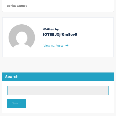
Berita Games
Written by:
fOT8EJXjf0m8ov5
View All Posts
Search
Search