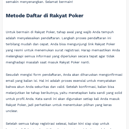
semakin menyenangkan. Selamat bermain!
Metode Daftar di Rakyat Poker
Untuk bermain di Rakyat Poker, tahap awal yang wajib Anda tempuh
adalah menyelesaikan pendaftaran. Langkah proses pendaftaran ini
terbilang mudah dan cepat. Anda bisa mengunjungi link Rakyat Poker
yang resmi untuk menemukan surat registrasi. Harap memastikan Anda
melengkapi semua informasi yang diperlukan secara tepat agar tidak
menghadapi masalah saat masuk Rakyat Poker nanti.
Sesudah mengisi form pendaftaran, Anda akan diharuskan mengonfirmasi
email yang kalian isi. Hal ini adalah proses esensial untuk menyatakan
bahwa akun Anda sekuritas dan valid. Setelah konfirmasi, kalian bisa
melanjutkan ke tahap berikutnya, yaitu menetapkan kata sandi yang solid
untuk profil Anda. Kata sandi ini akan digunakan setiap kali Anda masuk
Rakyat Poker, jadi perhatikan untuk menentukan pilihan yang keras
unclear.
Setelah semua tahap registrasi selesai, kalian kini siap siap untuk