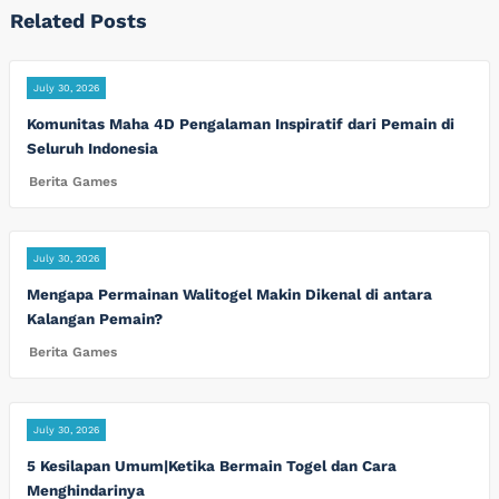
Related Posts
July 30, 2026
Komunitas Maha 4D Pengalaman Inspiratif dari Pemain di
Seluruh Indonesia
Berita Games
July 30, 2026
Mengapa Permainan Walitogel Makin Dikenal di antara
Kalangan Pemain?
Berita Games
July 30, 2026
5 Kesilapan Umum|Ketika Bermain Togel dan Cara
Menghindarinya