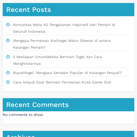
Recent Posts
Komunitas Maha 4D Pengalaman Inspiratif dari Pemain di
Seluruh Indonesia
Mengapa Permainan Walitogel Makin Dikenal di antara
Kalangan Pemain?
5 Kesilapan Umum|Ketika Bermain Togel dan Cara
Menghindarinya
Bupatitogel: Mengapa Semakin Populer di Kalangan Penjudi?
Cara Ampuh Saat Bermain Permainan Kuda Game Slot
Recent Comments
No comments to show.