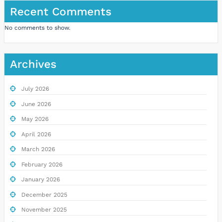
Recent Comments
No comments to show.
Archives
July 2026
June 2026
May 2026
April 2026
March 2026
February 2026
January 2026
December 2025
November 2025