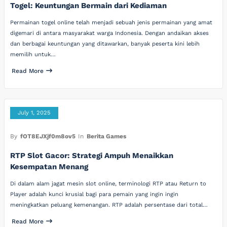
Togel: Keuntungan Bermain dari Kediaman
Permainan togel online telah menjadi sebuah jenis permainan yang amat
digemari di antara masyarakat warga Indonesia. Dengan andaikan akses
dan berbagai keuntungan yang ditawarkan, banyak peserta kini lebih
memilih untuk…
Read More
July 1, 2025
By
fOT8EJXjf0m8ov5
In
Berita Games
RTP Slot Gacor: Strategi Ampuh Menaikkan
Kesempatan Menang
Di dalam alam jagat mesin slot online, terminologi RTP atau Return to
Player adalah kunci krusial bagi para pemain yang ingin ingin
meningkatkan peluang kemenangan. RTP adalah persentase dari total…
Read More