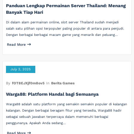
Panduan Lengkap Permainan Server Thailand: Menang
Banyak Tiap Hari
Di dalam alam permainan online, slot server Thailand sudah menjadi
salah satu pilihan opsi terpopuler paling populer di antara para penjudi.
Dengan berbagai berbagai macam game yang menarik dan peluang…
Read More
July 2, 2025
By
fOT8EJXjf0m8ov5
In
Berita Games
Warga88: Platform Handal bagi Semuanya
Warga88 adalah satu platform yang semakin semakin populer di kalangan
kalangan. Dengan berbagai beragam fitur yang tersedia, Warga88 hadir
sebagai sebuah jawaban terpercaya dalam memenuhi berbagai
penggunanya. Apakah Anda sedang…
Read More