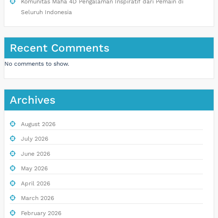
Komunitas Maha 4D Pengalaman Inspiratif dari Pemain di
Seluruh Indonesia
Recent Comments
No comments to show.
Archives
August 2026
July 2026
June 2026
May 2026
April 2026
March 2026
February 2026