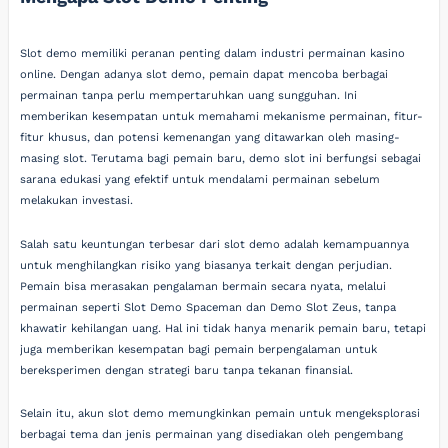
Slot demo memiliki peranan penting dalam industri permainan kasino
online. Dengan adanya slot demo, pemain dapat mencoba berbagai
permainan tanpa perlu mempertaruhkan uang sungguhan. Ini
memberikan kesempatan untuk memahami mekanisme permainan, fitur-
fitur khusus, dan potensi kemenangan yang ditawarkan oleh masing-
masing slot. Terutama bagi pemain baru, demo slot ini berfungsi sebagai
sarana edukasi yang efektif untuk mendalami permainan sebelum
melakukan investasi.
Salah satu keuntungan terbesar dari slot demo adalah kemampuannya
untuk menghilangkan risiko yang biasanya terkait dengan perjudian.
Pemain bisa merasakan pengalaman bermain secara nyata, melalui
permainan seperti Slot Demo Spaceman dan Demo Slot Zeus, tanpa
khawatir kehilangan uang. Hal ini tidak hanya menarik pemain baru, tetapi
juga memberikan kesempatan bagi pemain berpengalaman untuk
bereksperimen dengan strategi baru tanpa tekanan finansial.
Selain itu, akun slot demo memungkinkan pemain untuk mengeksplorasi
berbagai tema dan jenis permainan yang disediakan oleh pengembang