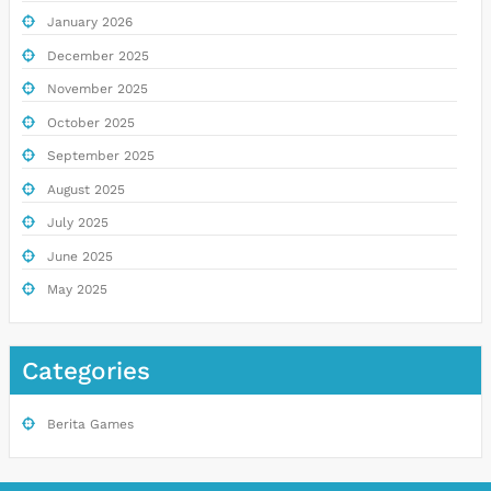
January 2026
December 2025
November 2025
October 2025
September 2025
August 2025
July 2025
June 2025
May 2025
Categories
Berita Games