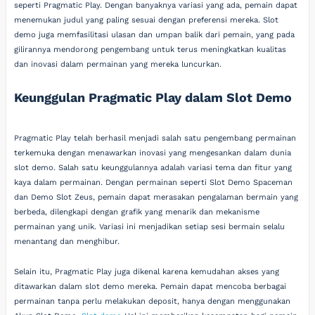
seperti Pragmatic Play. Dengan banyaknya variasi yang ada, pemain dapat
menemukan judul yang paling sesuai dengan preferensi mereka. Slot
demo juga memfasilitasi ulasan dan umpan balik dari pemain, yang pada
gilirannya mendorong pengembang untuk terus meningkatkan kualitas
dan inovasi dalam permainan yang mereka luncurkan.
Keunggulan Pragmatic Play dalam Slot Demo
Pragmatic Play telah berhasil menjadi salah satu pengembang permainan
terkemuka dengan menawarkan inovasi yang mengesankan dalam dunia
slot demo. Salah satu keunggulannya adalah variasi tema dan fitur yang
kaya dalam permainan. Dengan permainan seperti Slot Demo Spaceman
dan Demo Slot Zeus, pemain dapat merasakan pengalaman bermain yang
berbeda, dilengkapi dengan grafik yang menarik dan mekanisme
permainan yang unik. Variasi ini menjadikan setiap sesi bermain selalu
menantang dan menghibur.
Selain itu, Pragmatic Play juga dikenal karena kemudahan akses yang
ditawarkan dalam slot demo mereka. Pemain dapat mencoba berbagai
permainan tanpa perlu melakukan deposit, hanya dengan menggunakan