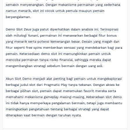
semakin menyenangkan. Dengan mekanisme permainan yang sederhana
namun menarik, slot ini cocok untuk pemula maupun pemain
berpengalaman.
Demo Slot Zeus juga patut diperhatikan dalam analisis ini. Terinspirasi
oleh mitologi Yunani, permainan ini menawarkan berbagai fitur bonus
yang menarik serta potensi kemenangan besar. Desain yang megah dan
fitur seperti free spins memberikan sensasi yang mendebarkan bagi para
pemain. Ketersediaan demo slot ini memungkinkan pemain untuk
mencoba permainan tanpa risiko finansial, sehingga mereka dapat
mengembangkan strategi sebelum bermain dengan uang asli.
Akun Slot Demo menjadi alat penting bagi pemain untuk mengeksplorasi
berbagai judul slot dari Pragmatic Play tanpa tekanan. Dengan akses ke
berbagai pilihan slot, pemain dapat menemukan favorit mereka serta
memahami mekanisme gameplay masing-masing. Keberadaan slot demo
ini tidak hanya memperkaya pengalaman bermain, tetapi juga membantu
meningkatkan pengetahuan tentang berbagai strategi yang dapat
diterapkan saat bermain dengan taruhan nyata.