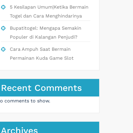
5 Kesilapan Umum|Ketika Bermain
Togel dan Cara Menghindarinya
Bupatitogel: Mengapa Semakin
Populer di Kalangan Penjudi?
Cara Ampuh Saat Bermain
Permainan Kuda Game Slot
Recent Comments
o comments to show.
Archives