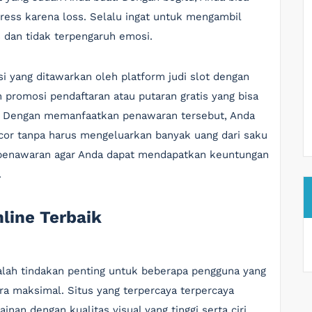
tress karena loss. Selalu ingat untuk mengambil
us dan tidak terpengaruh emosi.
i yang ditawarkan oleh platform judi slot dengan
promosi pendaftaran atau putaran gratis yang bisa
. Dengan memanfaatkan penawaran tersebut, Anda
cor tanpa harus mengeluarkan banyak uang dari saku
n penawaran agar Anda dapat mendapatkan keuntungan
.
line Terbaik
alah tindakan penting untuk beberapa pengguna yang
a maksimal. Situs yang terpercaya terpercaya
an dengan kualitas visual yang tinggi serta ciri