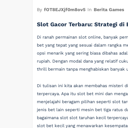
By
fOT8EJXjf0m8ov5
In
Berita Games
Slot Gacor Terbaru: Strategi di
Di ranah permainan slot online, banyak pema
bet yang tepat yang sesuai dalam rangka 
opsi menarik yang sering biasa dibahas ada
rupiah. Dengan modal dana yang relatif cu
thrill bermain tanpa menghabiskan banyak 
Di tulisan ini kita akan membahas misteri d
terpercaya. Apa itu slot bet mini dan men
menjelajahi beragam pilihan seperti slot ta
jenis bet lain seperti mesin bet tiga ratus 
bagaimana slot slot taruhan kecil terpercaya
slot bet kecil yang menawarkan kesempata