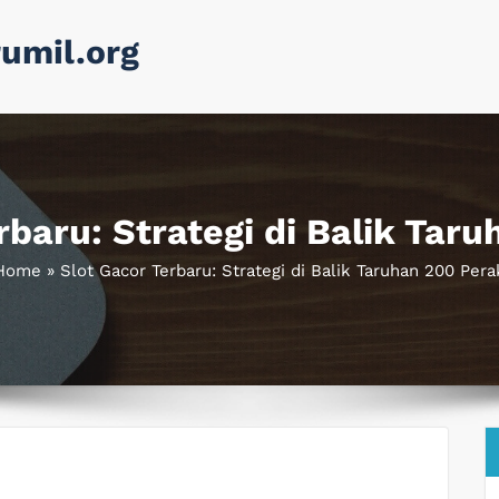
rumil.org
rbaru: Strategi di Balik Tar
Home
»
Slot Gacor Terbaru: Strategi di Balik Taruhan 200 Pera