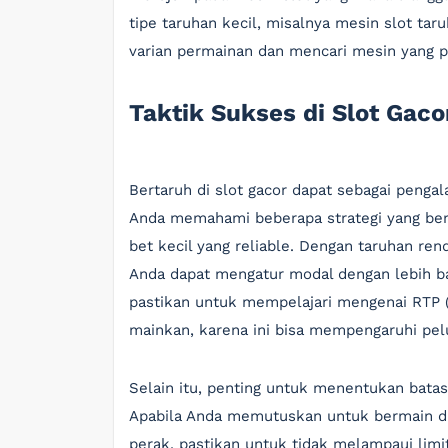
tipe taruhan kecil, misalnya mesin slot taru
varian permainan dan mencari mesin yang p
Taktik Sukses di Slot Gaco
Bertaruh di slot gacor dapat sebagai pen
Anda memahami beberapa strategi yang bena
bet kecil yang reliable. Dengan taruhan rend
Anda dapat mengatur modal dengan lebih b
pastikan untuk mempelajari mengenai RTP (Re
mainkan, karena ini bisa mempengaruhi pe
Selain itu, penting untuk menentukan batas
Apabila Anda memutuskan untuk bermain di
perak, pastikan untuk tidak melampaui limi