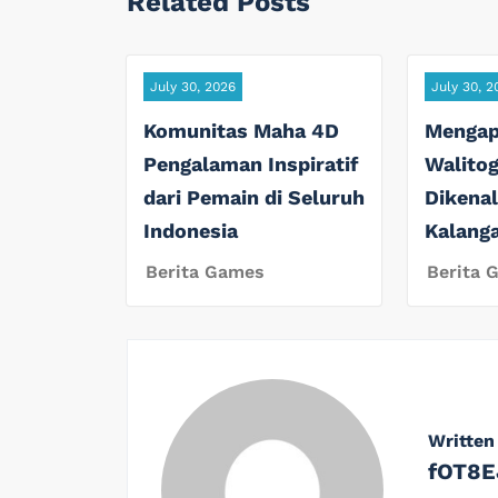
Related Posts
July 30, 2026
July 30, 2
Komunitas Maha 4D
Mengap
Pengalaman Inspiratif
Walito
dari Pemain di Seluruh
Dikenal
Indonesia
Kalang
Berita Games
Berita 
Written
fOT8E