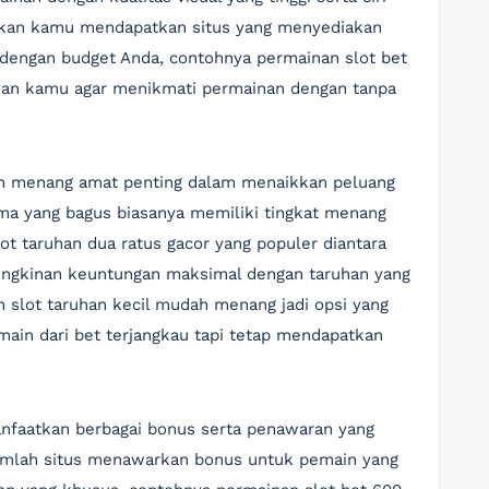
tikan kamu mendapatkan situs yang menyediakan
 dengan budget Anda, contohnya permainan slot bet
nkan kamu agar menikmati permainan dengan tanpa
dah menang amat penting dalam menaikkan peluang
a yang bagus biasanya memiliki tingkat menang
lot taruhan dua ratus gacor yang populer diantara
gkinan keuntungan maksimal dengan taruhan yang
n slot taruhan kecil mudah menang jadi opsi yang
ain dari bet terjangkau tapi tetap mendapatkan
nfaatkan berbagai bonus serta penawaran yang
ejumlah situs menawarkan bonus untuk pemain yang