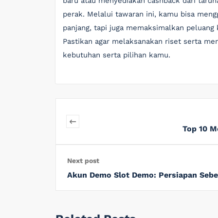
baru atau menyediakan cashback dari taruh
perak. Melalui tawaran ini, kamu bisa meng
panjang, tapi juga memaksimalkan peluan
Pastikan agar melaksanakan riset serta mem
kebutuhan serta pilihan kamu.
Top 10 M
Next post
Akun Demo Slot Demo: Persiapan Sebe