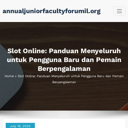
Skip
annualjuniorfacultyforumil.org
to
content
Slot Online: Panduan Menyeluruh
untuk Pengguna Baru dan Pemain
Berpengalaman
Home
»
Slot Online: Panduan Menyeluruh untuk Pengguna Baru dan Pemain
Berpengalaman
July 16, 2025