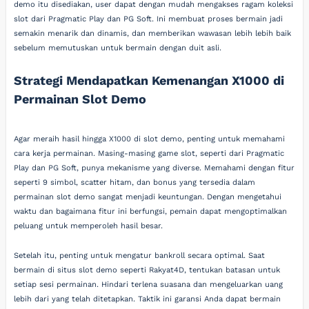
demo itu disediakan, user dapat dengan mudah mengakses ragam koleksi
slot dari Pragmatic Play dan PG Soft. Ini membuat proses bermain jadi
semakin menarik dan dinamis, dan memberikan wawasan lebih lebih baik
sebelum memutuskan untuk bermain dengan duit asli.
Strategi Mendapatkan Kemenangan X1000 di
Permainan Slot Demo
Agar meraih hasil hingga X1000 di slot demo, penting untuk memahami
cara kerja permainan. Masing-masing game slot, seperti dari Pragmatic
Play dan PG Soft, punya mekanisme yang diverse. Memahami dengan fitur
seperti 9 simbol, scatter hitam, dan bonus yang tersedia dalam
permainan slot demo sangat menjadi keuntungan. Dengan mengetahui
waktu dan bagaimana fitur ini berfungsi, pemain dapat mengoptimalkan
peluang untuk memperoleh hasil besar.
Setelah itu, penting untuk mengatur bankroll secara optimal. Saat
bermain di situs slot demo seperti Rakyat4D, tentukan batasan untuk
setiap sesi permainan. Hindari terlena suasana dan mengeluarkan uang
lebih dari yang telah ditetapkan. Taktik ini garansi Anda dapat bermain