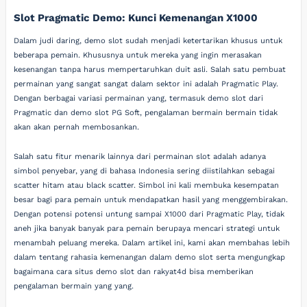
Slot Pragmatic Demo: Kunci Kemenangan X1000
Dalam judi daring, demo slot sudah menjadi ketertarikan khusus untuk
beberapa pemain. Khususnya untuk mereka yang ingin merasakan
kesenangan tanpa harus mempertaruhkan duit asli. Salah satu pembuat
permainan yang sangat sangat dalam sektor ini adalah Pragmatic Play.
Dengan berbagai variasi permainan yang, termasuk demo slot dari
Pragmatic dan demo slot PG Soft, pengalaman bermain bermain tidak
akan akan pernah membosankan.
Salah satu fitur menarik lainnya dari permainan slot adalah adanya
simbol penyebar, yang di bahasa Indonesia sering diistilahkan sebagai
scatter hitam atau black scatter. Simbol ini kali membuka kesempatan
besar bagi para pemain untuk mendapatkan hasil yang menggembirakan.
Dengan potensi potensi untung sampai X1000 dari Pragmatic Play, tidak
aneh jika banyak banyak para pemain berupaya mencari strategi untuk
menambah peluang mereka. Dalam artikel ini, kami akan membahas lebih
dalam tentang rahasia kemenangan dalam demo slot serta mengungkap
bagaimana cara situs demo slot dan rakyat4d bisa memberikan
pengalaman bermain yang yang.