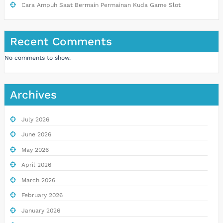
Cara Ampuh Saat Bermain Permainan Kuda Game Slot
Recent Comments
No comments to show.
Archives
July 2026
June 2026
May 2026
April 2026
March 2026
February 2026
January 2026