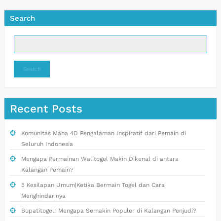
Search
Search
Recent Posts
Komunitas Maha 4D Pengalaman Inspiratif dari Pemain di
Seluruh Indonesia
Mengapa Permainan Walitogel Makin Dikenal di antara
Kalangan Pemain?
5 Kesilapan Umum|Ketika Bermain Togel dan Cara
Menghindarinya
Bupatitogel: Mengapa Semakin Populer di Kalangan Penjudi?