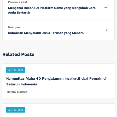
Previous post
Mengenal Rubah4D: Platform Game yang Mengubah Cara
Anda Bertaruh
Next post
Rubah4D: Menyelami Dunia Taruhan yang Menarik
Related Posts
July 30, 2026
Komunitas Maha 4D Pengalaman Inspiratif dari Pemain di
Seluruh Indonesia
Berita Games
July 30, 2026