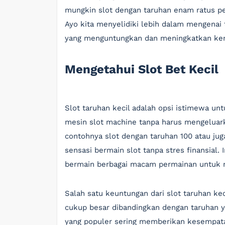
mungkin slot dengan taruhan enam ratus pe
Ayo kita menyelidiki lebih dalam mengenai 
yang menguntungkan dan meningkatkan kem
Mengetahui Slot Bet Kecil
Slot taruhan kecil adalah opsi istimewa un
mesin slot machine tanpa harus mengeluark
contohnya slot dengan taruhan 100 atau ju
sensasi bermain slot tanpa stres finansial
bermain berbagai macam permainan untuk m
Salah satu keuntungan dari slot taruhan ke
cukup besar dibandingkan dengan taruhan y
yang populer sering memberikan kesempatan