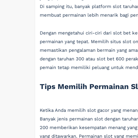
Di samping itu, banyak platform slot taru
membuat permainan lebih menarik bagi pem
Dengan mengetahui ciri-ciri dari slot bet k
permainan yang tepat. Memilih situs slot on
memastikan pengalaman bermain yang aman 
dengan taruhan 300 atau slot bet 600 pera
pemain tetap memiliki peluang untuk mend
Tips Memilih Permainan S
Ketika Anda memilih slot gacor yang menang,
Banyak jenis permainan slot dengan taruhan 
200 memberikan kesempatan menang yang b
yang ditawarkan. Permainan slot yang mem