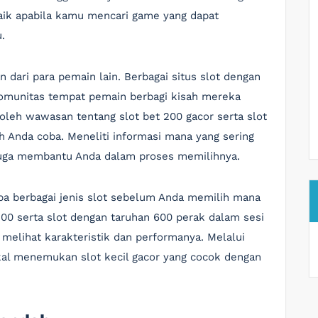
 baik apabila kamu mencari game yang dapat
.
n dari para pemain lain. Berbagai situs slot dengan
omunitas tempat pemain berbagi kisah mereka
roleh wawasan tentang slot bet 200 gacor serta slot
 Anda coba. Meneliti informasi mana yang sering
juga membantu Anda dalam proses memilihnya.
oba berbagai jenis slot sebelum Anda memilih mana
300 serta slot dengan taruhan 600 perak dalam sesi
 melihat karakteristik dan performanya. Melalui
kal menemukan slot kecil gacor yang cocok dengan