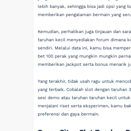
lebih banyak, sehingga bisa jadi opsi yang
memberikan pengalaman bermain yang seru
Kemudian, perhatikan juga tinjauan dan sara
taruhan kecil menyediakan forum dimana k
sendiri. Melalui data ini, kamu bisa mempe
bet 100 perak yang mungkin mungkin pernah
memberikan jackpot serta bonus menarik 
Yang terakhir, tidak usah ragu untuk menc
yang terbaik. Cobalah slot dengan taruhan 
sesi demo atau taruhan taruhan kecil untuk
menjalani riset serta eksperimen, kamu ba
preferensi dan gaya bermain.