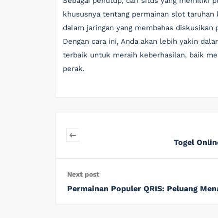
Sebagai penutup, cari situs yang memiliki p
khususnya tentang permainan slot taruhan k
dalam jaringan yang membahas diskusikan pe
Dengan cara ini, Anda akan lebih yakin d
terbaik untuk meraih keberhasilan, baik me
perak.
Togel Onli
Next post
Permainan Populer QRIS: Peluang Men