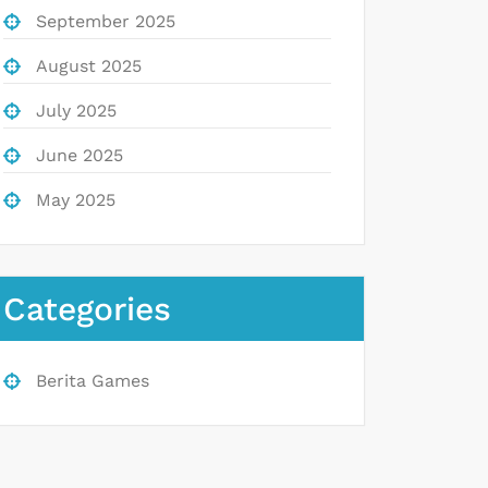
September 2025
August 2025
July 2025
June 2025
May 2025
Categories
Berita Games