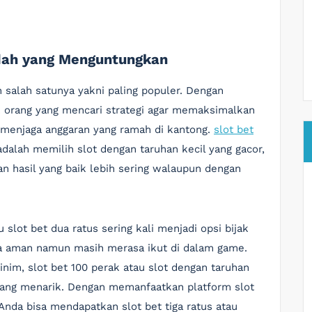
endah yang Menguntungkan
h salah satunya yakni paling populer. Dengan
k orang yang mencari strategi agar memaksimalkan
menjaga anggaran yang ramah di kantong.
slot bet
 adalah memilih slot dengan taruhan kecil yang gacor,
n hasil yang baik lebih sering walaupun dengan
slot bet dua ratus sering kali menjadi opsi bijak
ara aman namun masih merasa ikut di dalam game.
nim, slot bet 100 perak atau slot dengan taruhan
n yang menarik. Dengan memanfaatkan platform slot
nda bisa mendapatkan slot bet tiga ratus atau