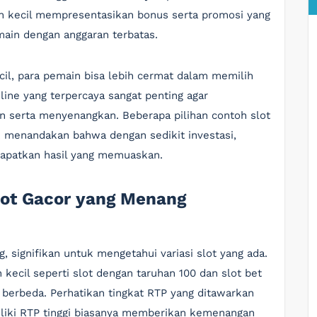
han kecil mempresentasikan bonus serta promosi yang
ain dengan anggaran terbatas.
ecil, para pemain bisa lebih cermat dalam memilih
line yang terpercaya sangat penting agar
serta menyenangkan. Beberapa pilihan contoh slot
k menandakan bahwa dengan sedikit investasi,
apatkan hasil yang memuaskan.
lot Gacor yang Menang
 signifikan untuk mengetahui variasi slot yang ada.
kecil seperti slot dengan taruhan 100 dan slot bet
erbeda. Perhatikan tingkat RTP yang ditawarkan
iliki RTP tinggi biasanya memberikan kemenangan