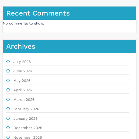
Recent Comments
No comments to show.
Archives
July 2026
June 2026
May 2026
April 2026
March 2026
February 2026
January 2026
December 2025
November 2025