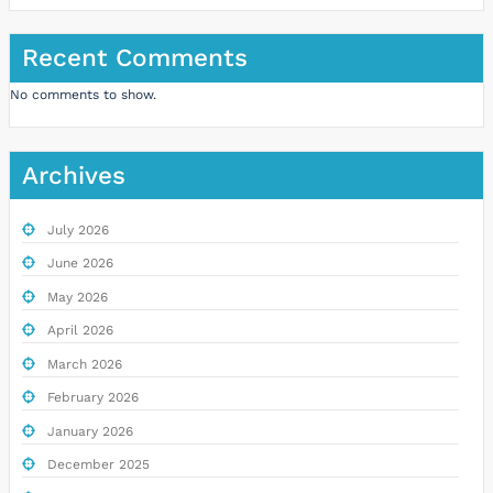
Recent Comments
No comments to show.
Archives
July 2026
June 2026
May 2026
April 2026
March 2026
February 2026
January 2026
December 2025