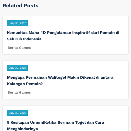
Related Posts
July 30, 2026
Komunitas Maha 4D Pengalaman Inspiratif dari Pemain di
Seluruh Indonesia
Berita Games
July 30, 2026
Mengapa Permainan Walitogel Makin Dikenal di antara
Kalangan Pemain?
Berita Games
July 30, 2026
5 Kesilapan Umum|Ketika Bermain Togel dan Cara
Menghindarinya