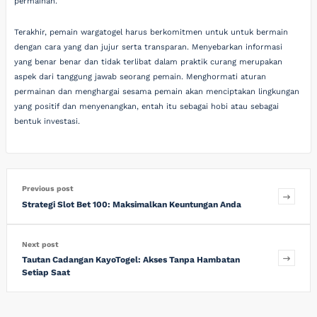
permainan.
Terakhir, pemain wargatogel harus berkomitmen untuk untuk bermain
dengan cara yang dan jujur serta transparan. Menyebarkan informasi
yang benar benar dan tidak terlibat dalam praktik curang merupakan
aspek dari tanggung jawab seorang pemain. Menghormati aturan
permainan dan menghargai sesama pemain akan menciptakan lingkungan
yang positif dan menyenangkan, entah itu sebagai hobi atau sebagai
bentuk investasi.
Previous post
Strategi Slot Bet 100: Maksimalkan Keuntungan Anda
Next post
Tautan Cadangan KayoTogel: Akses Tanpa Hambatan
Setiap Saat