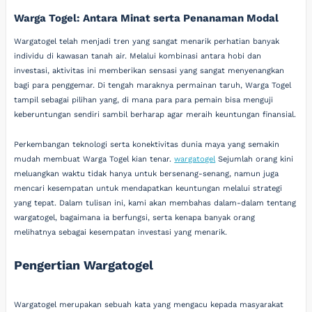
Warga Togel: Antara Minat serta Penanaman Modal
Wargatogel telah menjadi tren yang sangat menarik perhatian banyak
individu di kawasan tanah air. Melalui kombinasi antara hobi dan
investasi, aktivitas ini memberikan sensasi yang sangat menyenangkan
bagi para penggemar. Di tengah maraknya permainan taruh, Warga Togel
tampil sebagai pilihan yang, di mana para para pemain bisa menguji
keberuntungan sendiri sambil berharap agar meraih keuntungan finansial.
Perkembangan teknologi serta konektivitas dunia maya yang semakin
mudah membuat Warga Togel kian tenar.
wargatogel
Sejumlah orang kini
meluangkan waktu tidak hanya untuk bersenang-senang, namun juga
mencari kesempatan untuk mendapatkan keuntungan melalui strategi
yang tepat. Dalam tulisan ini, kami akan membahas dalam-dalam tentang
wargatogel, bagaimana ia berfungsi, serta kenapa banyak orang
melihatnya sebagai kesempatan investasi yang menarik.
Pengertian Wargatogel
Wargatogel merupakan sebuah kata yang mengacu kepada masyarakat