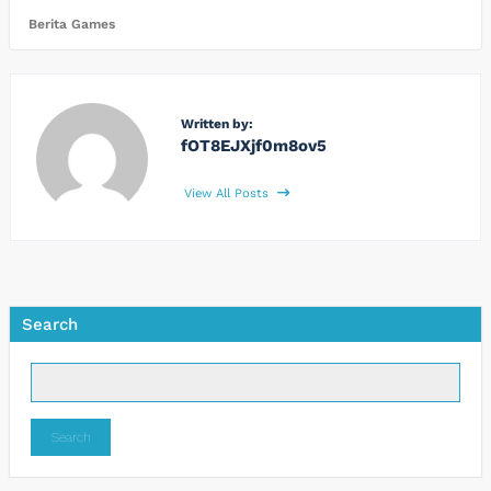
Berita Games
Written by:
fOT8EJXjf0m8ov5
View All Posts
Search
Search