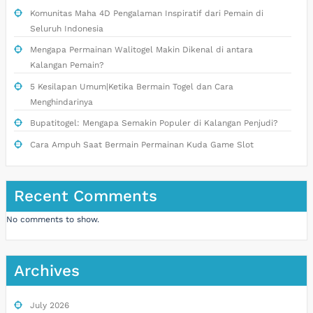
Komunitas Maha 4D Pengalaman Inspiratif dari Pemain di
Seluruh Indonesia
Mengapa Permainan Walitogel Makin Dikenal di antara
Kalangan Pemain?
5 Kesilapan Umum|Ketika Bermain Togel dan Cara
Menghindarinya
Bupatitogel: Mengapa Semakin Populer di Kalangan Penjudi?
Cara Ampuh Saat Bermain Permainan Kuda Game Slot
Recent Comments
No comments to show.
Archives
July 2026