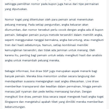
sehingga pemilihan nomor pada kupon juga harus dari tipe permainan
yang diputuskan.
Nomor togel yang ditentukan oleh para pemain amat menentukan
peluang menang. Pada setiap pengundian, angka keluaran akan
diumumkan, dan nomor tersebut perlu cocok dengan angka ada di kupon
pemain. Sebagian pemain punya metode tersendiri dalam memilih angka,
seperti menggunakan tanggal bermakna, angka beruntung, atau mengikuti
tren dari hasil sebelumnya. Namun, setiap kombinasi memiliki
kemungkinan tersendiri, dan tidak ada jaminan untuk menang. Oleh
karena itu, penting bagi pemain untuk selalu mengikuti hasil dan analisis
angka untuk menambah peluang mereka.
Sebagai informasi, live draw SGP juga merupakan aspek menarik bagi
banyak pemain. Mereka bisa menonton undian secara langsung dan
mendapatkan suasana menegangkan saat angka dikeuarkan. Live draw
memberikan transparansi dan keadilan dalam permainan, hingga pemain
merasa jadi nyaman dan pede ketika memasang taruhan. Dengan
mengikuti live draw, pemain bisa secara cepat mengecek hasil angka togel
Singapore dan mengetahui apakah tiket yang dimiliki mereka memberikan
keberuntungan.