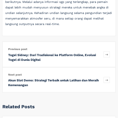
berikutnya. Melalui adanya informasi sgp yang terlengkap, para pemain
dapat lebih mudah menyusun strategi mereka untuk menebak angka di
undian selanjutnya. Kehadiran undian langsung selama pengundian terjadi
menyemarakkan atmosfer seru, di mana setiap orang dapat melihat
langsung outputnya secara real-time.
Previous post
Togel Sidney: Dari Tradisional ke Platform Online, Evolusi
Togel di Dunia Digital
Next post
Akun Slot Demo: Strategi Terbaik untuk Latihan dan Meraih
Kemenangan
Related Posts