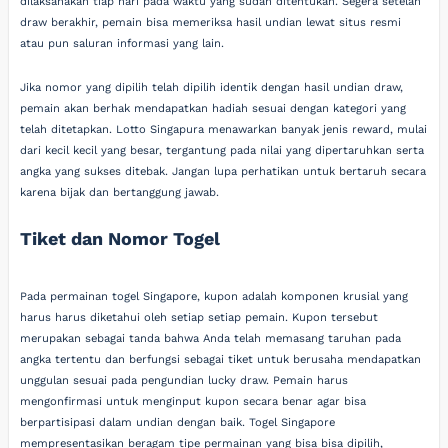
dilaksanakan tiap hari pada waktu yang sudah ditentukan. Segera setelah
draw berakhir, pemain bisa memeriksa hasil undian lewat situs resmi
atau pun saluran informasi yang lain.
Jika nomor yang dipilih telah dipilih identik dengan hasil undian draw,
pemain akan berhak mendapatkan hadiah sesuai dengan kategori yang
telah ditetapkan. Lotto Singapura menawarkan banyak jenis reward, mulai
dari kecil kecil yang besar, tergantung pada nilai yang dipertaruhkan serta
angka yang sukses ditebak. Jangan lupa perhatikan untuk bertaruh secara
karena bijak dan bertanggung jawab.
Tiket dan Nomor Togel
Pada permainan togel Singapore, kupon adalah komponen krusial yang
harus harus diketahui oleh setiap setiap pemain. Kupon tersebut
merupakan sebagai tanda bahwa Anda telah memasang taruhan pada
angka tertentu dan berfungsi sebagai tiket untuk berusaha mendapatkan
unggulan sesuai pada pengundian lucky draw. Pemain harus
mengonfirmasi untuk menginput kupon secara benar agar bisa
berpartisipasi dalam undian dengan baik. Togel Singapore
mempresentasikan beragam tipe permainan yang bisa bisa dipilih,