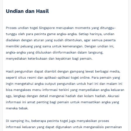
Undian dan Hasil
Proses undian togel Singapore merupakan moments yang ditunggu-
tunggu oleh para pecinta game angka-angka. Setiap harinya, undian
diadakan dengan aturan yang sudah ditentukan, agar semua peserta
memiliki peluang yang sama untuk kemenangan. Dengan undian ini,
angka-angka yang diluluskan diinformasikan dalam langsung,
menyediakan keterbukaan dan keyakinan bagi pemain.
Hasil pengundian dapat diambil dengan gampang lewat berbagai media,
seperti situs resmi dan aplikasi-aplikasi togel online. Para pemain yang
ingin mengetahui angka output pengundian untuk hari ini dan malam ini
bisa mengakses menu informasi terkini yang menyediakan angka keluaran
sgp, lengkap dengan detail mengenai hadiah dan kolam hadiah. Akurasi
informasi ini amat penting bagi pemain untuk memastikan angka yang
mereka tebak.
Di samping itu, beberapa pecinta togel juga menyaksikan proses
informasi keluaran yang dapat digunakan untuk menganalisis permainan