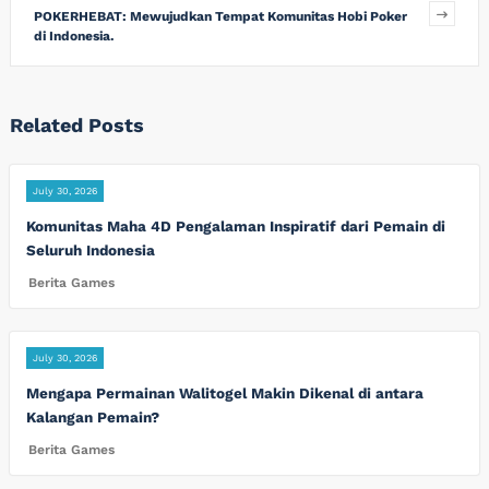
POKERHEBAT: Mewujudkan Tempat Komunitas Hobi Poker
di Indonesia.
Related Posts
July 30, 2026
Komunitas Maha 4D Pengalaman Inspiratif dari Pemain di
Seluruh Indonesia
Berita Games
July 30, 2026
Mengapa Permainan Walitogel Makin Dikenal di antara
Kalangan Pemain?
Berita Games