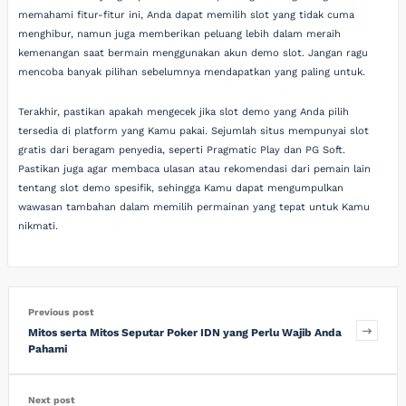
memahami fitur-fitur ini, Anda dapat memilih slot yang tidak cuma
menghibur, namun juga memberikan peluang lebih dalam meraih
kemenangan saat bermain menggunakan akun demo slot. Jangan ragu
mencoba banyak pilihan sebelumnya mendapatkan yang paling untuk.
Terakhir, pastikan apakah mengecek jika slot demo yang Anda pilih
tersedia di platform yang Kamu pakai. Sejumlah situs mempunyai slot
gratis dari beragam penyedia, seperti Pragmatic Play dan PG Soft.
Pastikan juga agar membaca ulasan atau rekomendasi dari pemain lain
tentang slot demo spesifik, sehingga Kamu dapat mengumpulkan
wawasan tambahan dalam memilih permainan yang tepat untuk Kamu
nikmati.
Previous post
Mitos serta Mitos Seputar Poker IDN yang Perlu Wajib Anda
Pahami
Next post