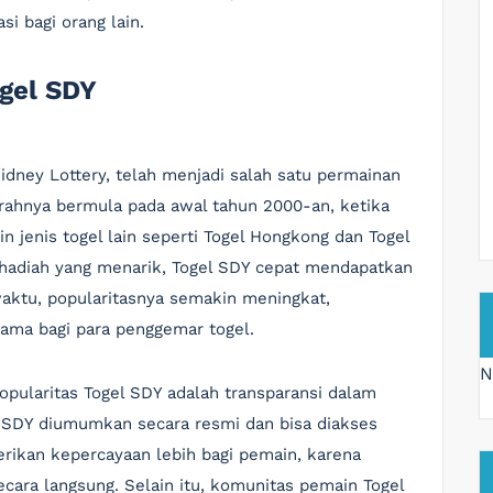
i bagi orang lain.
ogel SDY
Sidney Lottery, telah menjadi salah satu permainan
jarahnya bermula pada awal tahun 2000-an, ketika
in jenis togel lain seperti Togel Hongkong dan Togel
hadiah yang menarik, Togel SDY cepat mendapatkan
waktu, popularitasnya semakin meningkat,
tama bagi para penggemar togel.
N
popularitas Togel SDY adalah transparansi dalam
an SDY diumumkan secara resmi dan bisa diakses
erikan kepercayaan lebih bagi pemain, karena
ecara langsung. Selain itu, komunitas pemain Togel