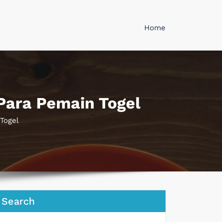
Home
 Para Pemain Togel
Togel
Search