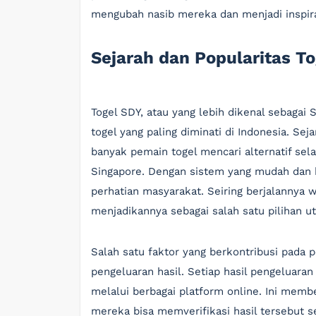
mengubah nasib mereka dan menjadi inspiras
Sejarah dan Popularitas T
Togel SDY, atau yang lebih dikenal sebagai 
togel yang paling diminati di Indonesia. Se
banyak pemain togel mencari alternatif sela
Singapore. Dengan sistem yang mudah dan 
perhatian masyarakat. Seiring berjalannya 
menjadikannya sebagai salah satu pilihan u
Salah satu faktor yang berkontribusi pada 
pengeluaran hasil. Setiap hasil pengeluar
melalui berbagai platform online. Ini memb
mereka bisa memverifikasi hasil tersebut s