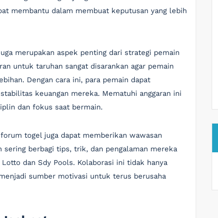
dapat membantu dalam membuat keputusan yang lebih
 juga merupakan aspek penting dari strategi pemain
ran untuk taruhan sangat disarankan agar pemain
ebihan. Dengan cara ini, para pemain dapat
tabilitas keuangan mereka. Mematuhi anggaran ini
lin dan fokus saat bermain.
u forum togel juga dapat memberikan wawasan
 sering berbagi tips, trik, dan pengalaman mereka
Lotto dan Sdy Pools. Kolaborasi ini tidak hanya
menjadi sumber motivasi untuk terus berusaha