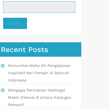
Search
Recent Posts
Komunitas Maha 4D Pengalaman
Inspiratif dari Pemain di Seluruh
Indonesia
Mengapa Permainan Walitogel
Makin Dikenal di antara Kalangan
Pemain?