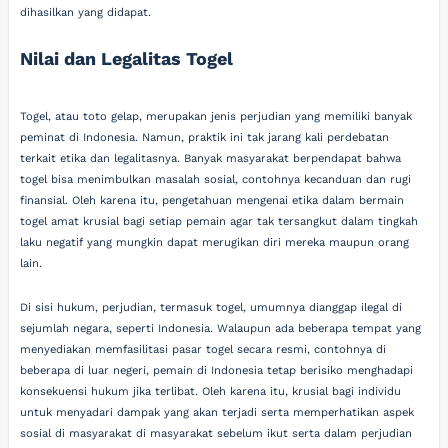
dihasilkan yang didapat.
Nilai dan Legalitas Togel
Togel, atau toto gelap, merupakan jenis perjudian yang memiliki banyak
peminat di Indonesia. Namun, praktik ini tak jarang kali perdebatan
terkait etika dan legalitasnya. Banyak masyarakat berpendapat bahwa
togel bisa menimbulkan masalah sosial, contohnya kecanduan dan rugi
finansial. Oleh karena itu, pengetahuan mengenai etika dalam bermain
togel amat krusial bagi setiap pemain agar tak tersangkut dalam tingkah
laku negatif yang mungkin dapat merugikan diri mereka maupun orang
lain.
Di sisi hukum, perjudian, termasuk togel, umumnya dianggap ilegal di
sejumlah negara, seperti Indonesia. Walaupun ada beberapa tempat yang
menyediakan memfasilitasi pasar togel secara resmi, contohnya di
beberapa di luar negeri, pemain di Indonesia tetap berisiko menghadapi
konsekuensi hukum jika terlibat. Oleh karena itu, krusial bagi individu
untuk menyadari dampak yang akan terjadi serta memperhatikan aspek
sosial di masyarakat di masyarakat sebelum ikut serta dalam perjudian