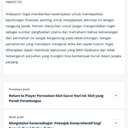
seperti ini.
Walaupun togel memberikan kesempatan untuk mendapatkan
keuntungan finansial, penting untuk menjalankan aktivitas ini dengan
tanggung jawab. Pemain dianjurkan untuk jangan mengandalkan togel
sebagai sumber penghasilan utama dan memahami bahwa kemenangan
dari permainan ini sangat bergantung pada keberuntungan. Dengan
pemahaman yang mendalam mengenai etika dan aspek hukum togel,
diharapkan dapat membuat keputusan yang lebih bijaksana dan tidak
terpengaruh perjudian yang mungkin bisa berdampak buruk dalam jangka
panjang.
Previous post
Return to Player Permainan Slot Gacor Hari Ini: Slot yang
Penuh Peruntungan
Next post
Mengetahui Generasitogel: Petunjuk Komprehensif bagi