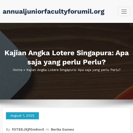
Skip
annualjuniorfacultyforumil.org
to
content
Kajian Angka Lotere Singapura: Apa
saja yang perlu Perlu?
Home
»
Kajian Angka Lotere Singapura: Apa saja yang perlu Perlu?
August 1, 2025
By
fOT8EJXjf0m8ov5
In
Berita Games