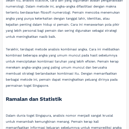
Selain itu, analisis statistik, cara lain yang digunakan adalah penganalisaan
numerologi. Dalam metode ini, angka-angka difasilitasi dengan makna
tertentu berdasarkan filosofi numerologi. Pemain mencoba menemukan
angka yang punya keterkaitan dengan tanggal lahir, identitas, atau
kejadian penting dalam hidup si pemain. Cara ini menawarkan pola pikir
yang lebih personal bagi pemain dan sering digunakan sebagai strategi
untuk meningkatkan nasib baik.
Terakhir, terdapat metode analisis kombinasi angka. Cara ini melibatkan
kombinasi beberapa angka yang umum muncul pada hasil sebelumnya
untuk menciptakan kombinasi taruhan yang lebih efisien. Pemain kerap
merekam angka-angka yang paling umum muncul dan berusaha
membuat strategi berlandaskan kombinasi itu. Dengan memanfaatkan
berbagai metode ini, pemain dapat meningkatkan peluang dirinya pada
permainan togel Singapore.
Ramalan dan Statistik
Dalam dunia togel Singapura, analisis nomor menjadi sangat krusial
untuk menambah kemungkinan menang. Pemain kerap kali
memanfaatkan informasi keluaran sebelumnya untuk memprediksi angka