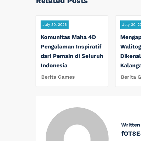
Related Posts
July 30, 2026
July 30, 2
Komunitas Maha 4D
Mengap
Pengalaman Inspiratif
Walito
dari Pemain di Seluruh
Dikenal
Indonesia
Kalang
Berita Games
Berita 
Written
fOT8E