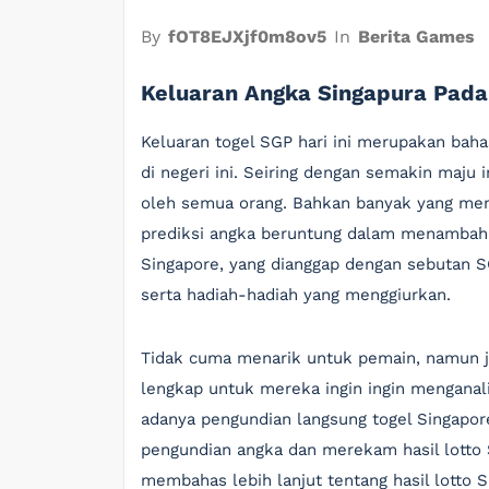
By
fOT8EJXjf0m8ov5
In
Berita Games
Keluaran Angka Singapura Pada H
Keluaran togel SGP hari ini merupakan baha
di negeri ini. Seiring dengan semakin maju 
oleh semua orang. Bahkan banyak yang menc
prediksi angka beruntung dalam menamba
Singapore, yang dianggap dengan sebutan S
serta hadiah-hadiah yang menggiurkan.
Tidak cuma menarik untuk pemain, namun ju
lengkap untuk mereka ingin ingin menganal
adanya pengundian langsung togel Singapore
pengundian angka dan merekam hasil lotto S
membahas lebih lanjut tentang hasil lotto 