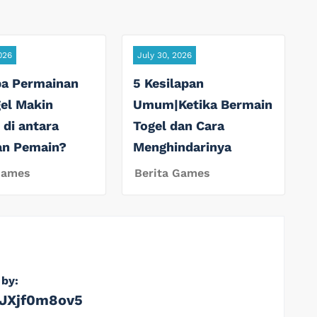
026
July 30, 2026
a Permainan
5 Kesilapan
gel Makin
Umum|Ketika Bermain
 di antara
Togel dan Cara
an Pemain?
Menghindarinya
Games
Berita Games
 by:
JXjf0m8ov5