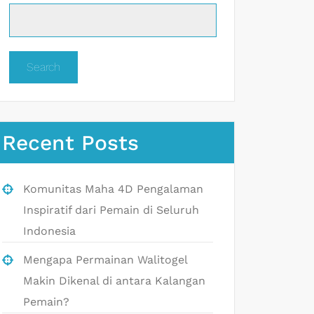
Search
Recent Posts
Komunitas Maha 4D Pengalaman
Inspiratif dari Pemain di Seluruh
Indonesia
Mengapa Permainan Walitogel
Makin Dikenal di antara Kalangan
Pemain?