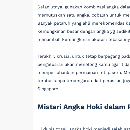
Selanjutnya, gunakan kombinasi angka da
memutuskan satu angka, cobalah untuk me
Banyak petaruh yang ahli merekomendasik
kemungkinan besar dengan angka yg sediki
menambah kemungkinan akurasi tebakanny
Terakhir, krusial untuk tetap berpegang pa
pengeluaran akan menolong kamu agar tida
mempertahankan permainan tetap seru. Me
teratur tanpa terpengaruh dari perasaan ju
Singapore.
Misteri Angka Hoki dalam 
Di dunia togel, angka hoki menjadi salah sa