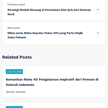
Previous post
Strategi Mudah Menang di Permainan Slot Qris dari Setoran
Kecil
Next post
Mitos serta Mitos Seputar Poker IDN yang Perlu Wajib
Anda Pahami
Related Posts
July 30, 2026
Komunitas Maha 4D Pengalaman Inspiratif dari Pemain di
Seluruh Indonesia
Berita Games