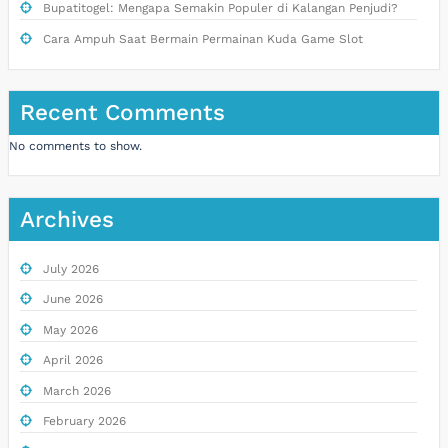
Bupatitogel: Mengapa Semakin Populer di Kalangan Penjudi?
Cara Ampuh Saat Bermain Permainan Kuda Game Slot
Recent Comments
No comments to show.
Archives
July 2026
June 2026
May 2026
April 2026
March 2026
February 2026