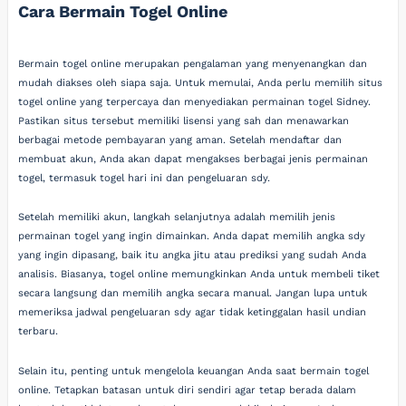
Cara Bermain Togel Online
Bermain togel online merupakan pengalaman yang menyenangkan dan
mudah diakses oleh siapa saja. Untuk memulai, Anda perlu memilih situs
togel online yang terpercaya dan menyediakan permainan togel Sidney.
Pastikan situs tersebut memiliki lisensi yang sah dan menawarkan
berbagai metode pembayaran yang aman. Setelah mendaftar dan
membuat akun, Anda akan dapat mengakses berbagai jenis permainan
togel, termasuk togel hari ini dan pengeluaran sdy.
Setelah memiliki akun, langkah selanjutnya adalah memilih jenis
permainan togel yang ingin dimainkan. Anda dapat memilih angka sdy
yang ingin dipasang, baik itu angka jitu atau prediksi yang sudah Anda
analisis. Biasanya, togel online memungkinkan Anda untuk membeli tiket
secara langsung dan memilih angka secara manual. Jangan lupa untuk
memeriksa jadwal pengeluaran sdy agar tidak ketinggalan hasil undian
terbaru.
Selain itu, penting untuk mengelola keuangan Anda saat bermain togel
online. Tetapkan batasan untuk diri sendiri agar tetap berada dalam