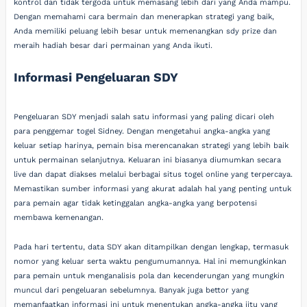
kontrol dan tidak tergoda untuk memasang lebih dari yang Anda mampu.
Dengan memahami cara bermain dan menerapkan strategi yang baik,
Anda memiliki peluang lebih besar untuk memenangkan sdy prize dan
meraih hadiah besar dari permainan yang Anda ikuti.
Informasi Pengeluaran SDY
Pengeluaran SDY menjadi salah satu informasi yang paling dicari oleh
para penggemar togel Sidney. Dengan mengetahui angka-angka yang
keluar setiap harinya, pemain bisa merencanakan strategi yang lebih baik
untuk permainan selanjutnya. Keluaran ini biasanya diumumkan secara
live dan dapat diakses melalui berbagai situs togel online yang terpercaya.
Memastikan sumber informasi yang akurat adalah hal yang penting untuk
para pemain agar tidak ketinggalan angka-angka yang berpotensi
membawa kemenangan.
Pada hari tertentu, data SDY akan ditampilkan dengan lengkap, termasuk
nomor yang keluar serta waktu pengumumannya. Hal ini memungkinkan
para pemain untuk menganalisis pola dan kecenderungan yang mungkin
muncul dari pengeluaran sebelumnya. Banyak juga bettor yang
memanfaatkan informasi ini untuk menentukan angka-angka jitu yang