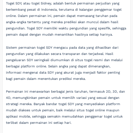
Togel SDY, atau togel Sidney, adalah bentuk permainan perjudian yang
berkembang pesat di Indonesia, terutama di kalangan penggemar togel
online. Dalam permainan ini, pemain dapat memasang taruhan pada
angka-angka tertentu yang mereka prediksi akan muncul dalam hasil
pengundian. Togel SDY memiliki waktu pengundian yang spesifik, sehingga
pemain dapat dengan mudah menantikan hasilnya setiap harinya.
Sistem permainan togel SDY mengacu pada data yang dihasilkan dari
pengundian yang dilakukan secara transparan dan terjadwal. Hasil
pengeluaran SDY seringkali diumumkan di situs togel resmi dan melalui
berbagai platform online. Selain angka yang dapat dimenangkan,
informasi mengenai data SDY yang akurat juga menjadi faktor penting
bagi pemain dalam menentukan prediksi mereka.
Permainan ini menawarkan berbagai jenis taruhan, termasuk 2D, 3D, dan
4D, memungkinkan pemain untuk memilih variasi yang sesuai dengan
strategi mereka. Banyak bandar togel SDY yang menyediakan platform
mudah diakses untuk pemain, baik melalui situs togel online maupun
aplikasi mobile, sehingga semakin memudahkan penggemar togel untuk
terlibat dalam permainan ini setiap hari.