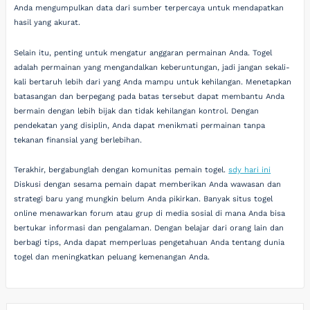
Anda mengumpulkan data dari sumber terpercaya untuk mendapatkan
hasil yang akurat.
Selain itu, penting untuk mengatur anggaran permainan Anda. Togel
adalah permainan yang mengandalkan keberuntungan, jadi jangan sekali-
kali bertaruh lebih dari yang Anda mampu untuk kehilangan. Menetapkan
batasangan dan berpegang pada batas tersebut dapat membantu Anda
bermain dengan lebih bijak dan tidak kehilangan kontrol. Dengan
pendekatan yang disiplin, Anda dapat menikmati permainan tanpa
tekanan finansial yang berlebihan.
Terakhir, bergabunglah dengan komunitas pemain togel.
sdy hari ini
Diskusi dengan sesama pemain dapat memberikan Anda wawasan dan
strategi baru yang mungkin belum Anda pikirkan. Banyak situs togel
online menawarkan forum atau grup di media sosial di mana Anda bisa
bertukar informasi dan pengalaman. Dengan belajar dari orang lain dan
berbagi tips, Anda dapat memperluas pengetahuan Anda tentang dunia
togel dan meningkatkan peluang kemenangan Anda.