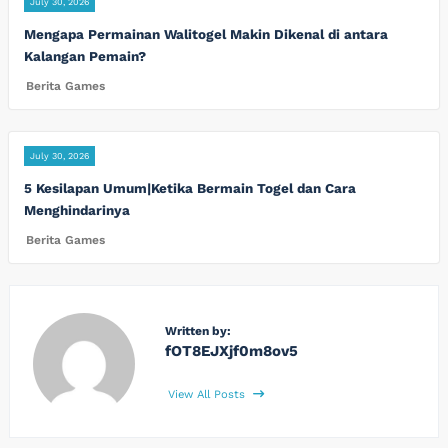
July 30, 2026
Mengapa Permainan Walitogel Makin Dikenal di antara
Kalangan Pemain?
Berita Games
July 30, 2026
5 Kesilapan Umum|Ketika Bermain Togel dan Cara
Menghindarinya
Berita Games
Written by:
fOT8EJXjf0m8ov5
View All Posts