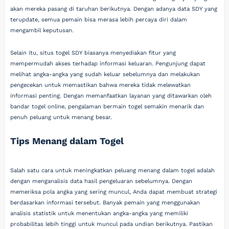
akan mereka pasang di taruhan berikutnya. Dengan adanya data SDY yang
terupdate, semua pemain bisa merasa lebih percaya diri dalam
mengambil keputusan.
Selain itu, situs togel SDY biasanya menyediakan fitur yang
mempermudah akses terhadap informasi keluaran. Pengunjung dapat
melihat angka-angka yang sudah keluar sebelumnya dan melakukan
pengecekan untuk memastikan bahwa mereka tidak melewatkan
informasi penting. Dengan memanfaatkan layanan yang ditawarkan oleh
bandar togel online, pengalaman bermain togel semakin menarik dan
penuh peluang untuk menang besar.
Tips Menang dalam Togel
Salah satu cara untuk meningkatkan peluang menang dalam togel adalah
dengan menganalisis data hasil pengeluaran sebelumnya. Dengan
memeriksa pola angka yang sering muncul, Anda dapat membuat strategi
berdasarkan informasi tersebut. Banyak pemain yang menggunakan
analisis statistik untuk menentukan angka-angka yang memiliki
probabilitas lebih tinggi untuk muncul pada undian berikutnya. Pastikan