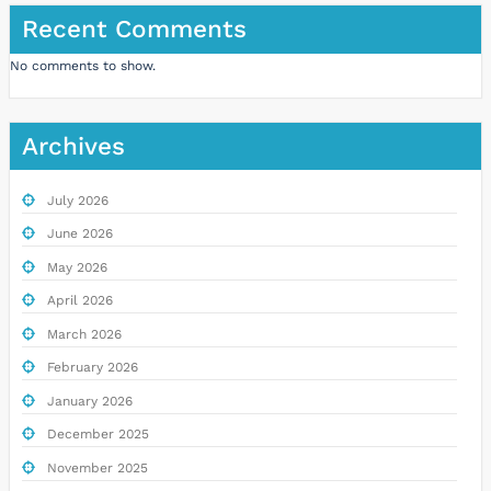
Recent Comments
No comments to show.
Archives
July 2026
June 2026
May 2026
April 2026
March 2026
February 2026
January 2026
December 2025
November 2025