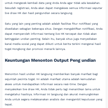
untuk mengecek kembali data yang Anda Anda agar tidak ada kesalahan.
Sesudah registrasi, Anda akan dapat mengakses semua informasi seputar
live draw HK dan hasil pengundian secara langsung.
Satu yang lain yang penting adalah adalah fasilitas fitur notifikasi yang
disediakan sebagian beberapa situs. Dengan mengaktifkan notifikasi, Anda
dapat memperoleh informasi tentang live HK tercepat dan tidak akan
ketinggalan undian penting. Selain itu, banyak situs juga menyediakan
kanal media sosial yang dapat diikuti untuk berita terkini mengenai hasil
togel Hongkong dan promosi menarik lainnya.
Keuntungan Menonton Output Peng undian
Menonton hasil undian HK langsung memberikan banyak manfaat bagi
sejumlah pecinta togel. Ini adalah manfaat utama adalah kemudahan
akses untuk mendapatkan informasi secara real-time. Dengan
menyaksikan live draw HK, Anda tidak perlu lagi menantikan lama untuk
mengetahui hasilnya. Informasi ini langsung dan akurat memungkinkan
Anda untuk segera melaksanakan analisis dan mengambil keputusan yang
tepat.