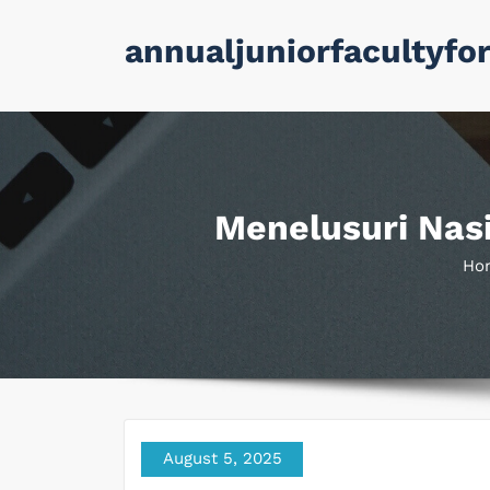
Skip
annualjuniorfacultyfo
to
content
Menelusuri Nasi
Ho
August 5, 2025