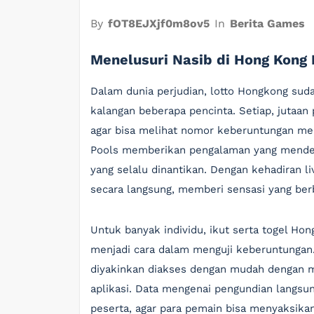
By
fOT8EJXjf0m8ov5
In
Berita Games
Menelusuri Nasib di Hong Kong P
Dalam dunia perjudian, lotto Hongkong sudah
kalangan beberapa pencinta. Setiap, jutaan
agar bisa melihat nomor keberuntungan me
Pools memberikan pengalaman yang mendeba
yang selalu dinantikan. Dengan kehadiran 
secara langsung, memberi sensasi yang ber
Untuk banyak individu, ikut serta togel Ho
menjadi cara dalam menguji keberuntungan. 
diyakinkan diakses dengan mudah dengan m
aplikasi. Data mengenai pengundian langsu
peserta, agar para pemain bisa menyaksika