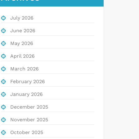
July 2026
June 2026
May 2026
April 2026
March 2026
February 2026
January 2026
December 2025
November 2025
October 2025