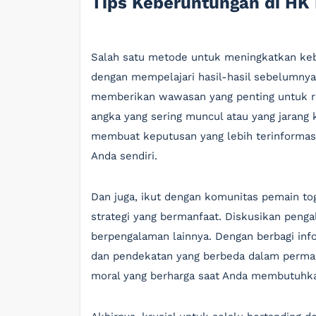
Tips Keberuntungan di HK 
Salah satu metode untuk meningkatkan keb
dengan mempelajari hasil-hasil sebelumnya.
memberikan wawasan yang penting untuk r
angka yang sering muncul atau yang jarang 
membuat keputusan yang lebih terinforma
Anda sendiri.
Dan juga, ikut dengan komunitas pemain to
strategi yang bermanfaat. Diskusikan penga
berpengalaman lainnya. Dengan berbagi inf
dan pendekatan yang berbeda dalam permai
moral yang berharga saat Anda membutuhk