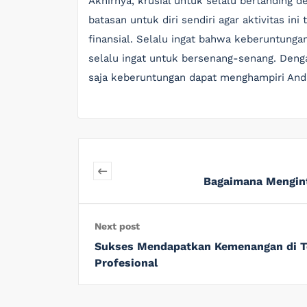
Akhirnya, krusial untuk selalu bertanding 
batasan untuk diri sendiri agar aktivitas i
finansial. Selalu ingat bahwa keberuntungan
selalu ingat untuk bersenang-senang. Denga
saja keberuntungan dapat menghampiri Anda
Bagaimana Mengint
Next post
Sukses Mendapatkan Kemenangan di To
Profesional