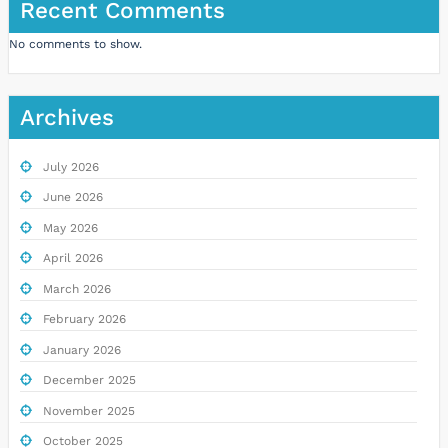
Recent Comments
No comments to show.
Archives
July 2026
June 2026
May 2026
April 2026
March 2026
February 2026
January 2026
December 2025
November 2025
October 2025