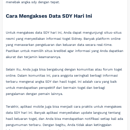
menebak angka sdy dengan tepat.
Cara Mengakses Data SDY Hari Ini
Untuk mengakses data SDY hari ini, Anda dapat mengunjungi situs-situs
resmi yang menyediakan informasi togel Sidney. Banyak platform online
yang menawarkan pengeluaran dan keluaran data secara real-time.
Pastikan untuk memilih situs kredibel agar informasi yang Anda dapatkan
akurat dan terjamin keamanannya.
Selain itu, Anda juga bisa bergabung dengan komunitas atau forum togel
online. Dalam komunitas ini, para anggota seringkali berbagi informasi
terbaru mengenai angka SDY dan hasil togel. Ini adalah cara yang baik
untuk mendapatkan perspektif dari bermain togel dan berbagi
pengalaman dengan pemain lainnya.
Terakhir, aplikasi mobile juga bisa menjadi cara praktis untuk mengakses
data SDY hari ini. Banyak aplikasi menyediakan update langsung tentang
hasil keluaran togel, dan Anda bisa mendapatkan notifikasi setiap kali ada
pengumuman terbaru. Dengan begitu, Anda tidak akan ketinggalan