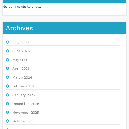
No comments to show.
Archives
July 2026
June 2026
May 2026
April 2026
March 2026
February 2026
January 2026
December 2025
November 2025
October 2025