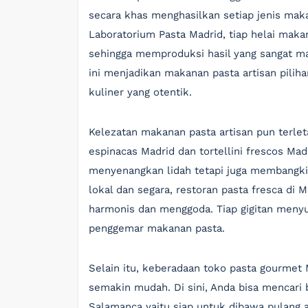
secara khas menghasilkan setiap jenis maka
Laboratorium Pasta Madrid, tiap helai maka
sehingga memproduksi hasil yang sangat ma
ini menjadikan makanan pasta artisan piliha
kuliner yang otentik.
Kelezatan makanan pasta artisan pun terletak
espinacas Madrid dan tortellini frescos Mad
menyenangkan lidah tetapi juga membangk
lokal dan segara, restoran pasta fresca di 
harmonis dan menggoda. Tiap gigitan meny
penggemar makanan pasta.
Selain itu, keberadaan toko pasta gourmet 
semakin mudah. Di sini, Anda bisa mencari b
Salamanca yaitu siap untuk dibawa pulang 