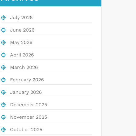
July 2026
June 2026
May 2026
April 2026
March 2026
February 2026
January 2026
December 2025
November 2025
October 2025