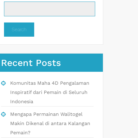
Search
Recent Posts
Komunitas Maha 4D Pengalaman
Inspiratif dari Pemain di Seluruh
Indonesia
Mengapa Permainan Walitogel
Makin Dikenal di antara Kalangan
Pemain?