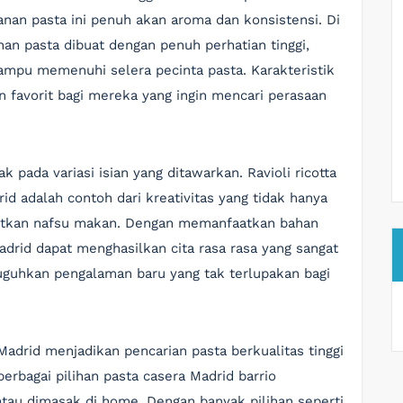
nan pasta ini penuh akan aroma dan konsistensi. Di
nan pasta dibuat dengan penuh perhatian tinggi,
mpu memenuhi selera pecinta pasta. Karakteristik
n favorit bagi mereka yang ingin mencari perasaan
 pada variasi isian yang ditawarkan. Ravioli ricotta
rid adalah contoh dari kreativitas yang tidak hanya
itkan nafsu makan. Dengan memanfaatkan bahan
Madrid dapat menghasilkan cita rasa rasa yang sangat
uguhkan pengalaman baru yang tak terlupakan bagi
Madrid menjadikan pencarian pasta berkualitas tinggi
erbagai pilihan pasta casera Madrid barrio
atau dimasak di home. Dengan banyak pilihan seperti