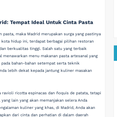
id: Tempat Ideal Untuk Cinta Pasta
pasta, maka Madrid merupakan surga yang pastinya
kota hidup ini, terdapat berbagai pilihan restoran
n berkualitas tinggi. Salah satu yang terbaik
al menawarkan menu makanan pasta artesanal yang
 pada bahan-bahan setempat serta teknik
nda lebih dekat kepada jantung kuliner masakan
ravioli ricotta espinacas dan ñoquis de patata, tetapi
al yang lain yang akan memanjakan selera Anda
galaman kuliner yang khas, di Madrid, Anda akan
pkan dari cinta dan perhatian di dalam daerah