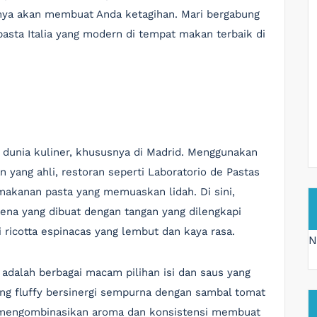
inya akan membuat Anda ketagihan. Mari bergabung
sta Italia yang modern di tempat makan terbaik di
i dunia kuliner, khususnya di Madrid. Menggunakan
 yang ahli, restoran seperti Laboratorio de Pastas
 makanan pasta yang memuaskan lidah. Di sini,
lena yang dibuat dengan tangan yang dilengkapi
i ricotta espinacas yang lembut dan kaya rasa.
N
a adalah berbagai macam pilihan isi dan saus yang
ang fluffy bersinergi sempurna dengan sambal tomat
mengombinasikan aroma dan konsistensi membuat