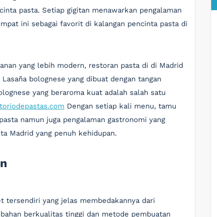
ecinta pasta. Setiap gigitan menawarkan pengalaman
pat ini sebagai favorit di kalangan pencinta pasta di
an yang lebih modern, restoran pasta di di Madrid
 Lasaña bolognese yang dibuat dengan tangan
bolognese yang beraroma kuat adalah salah satu
atoriodepastas.com
Dengan setiap kali menu, tamu
 pasta namun juga pengalaman gastronomi yang
ota Madrid yang penuh kehidupan.
an
t tersendiri yang jelas membedakannya dari
-bahan berkualitas tinggi dan metode pembuatan