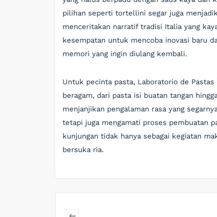
pilihan seperti tortellini segar juga menjad
menceritakan narratif tradisi Italia yang k
kesempatan untuk mencoba inovasi baru dar
memori yang ingin diulang kembali.
Untuk pecinta pasta, Laboratorio de Pastas
beragam, dari pasta isi buatan tangan hingga
menjanjikan pengalaman rasa yang segarnya
tetapi juga mengamati proses pembuatan p
kunjungan tidak hanya sebagai kegiatan mak
bersuka ria.