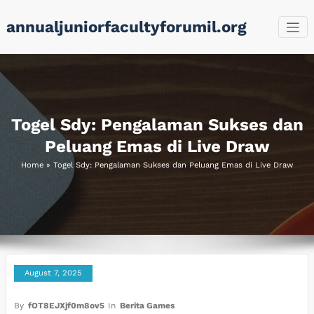
Skip
annualjuniorfacultyforumil.org
to
content
Togel Sdy: Pengalaman Sukses dan
Peluang Emas di Live Draw
Home
»
Togel Sdy: Pengalaman Sukses dan Peluang Emas di Live Draw
August 7, 2025
By
fOT8EJXjf0m8ov5
In
Berita Games