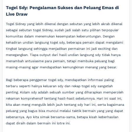
Togel Sdy: Pengalaman Sukses dan Peluang Emas di
Live Draw
Togel Sidney yang lebih dikenal dengan sebutan yang lebih akrab dikenal
sebagai sebutan togel Sidney, sudah jadi salah satu pilihan terpopuler
komunitas dalam menemukan kesempatan keberuntungan. Dengan
kehadiran undian langsung togel sdy, beberapa pemain dapat mengalami
tingkat langsung sehingga menjadikan permainan ini jadi exciting dan
menegangkan. Tiapa output dari hasil undian langsung sdy tidak hanya
menambah antusiasme para pemain, tetapi membuka peluang bagi
masing-masing agar mendapatkan kemungkinan menang yang besar.
Bagi beberapa penggemar togel sdy, mendapatkan informasi paling
terbaru seperti halnya keluaran sdy dan rekap togel sdy sangatlah
penting. Kolam sdy adalah sebuah sumber yang diharapkan memperoleh
rekaman komprehensif tentang hasil-hasil sebelumnya. Hari ini saat ini,
kita akan meng mengulik lebih jauh tentang sdy hari ini, serta bagaimana
peluang yang bagus bisa muncul melalui taktik bermain yang yang dapat
sebenarnya. Ayo kita simak bersama-sama, betapa kisah keberhasilan
dapat diraih dalam bermain ini lotre ini.