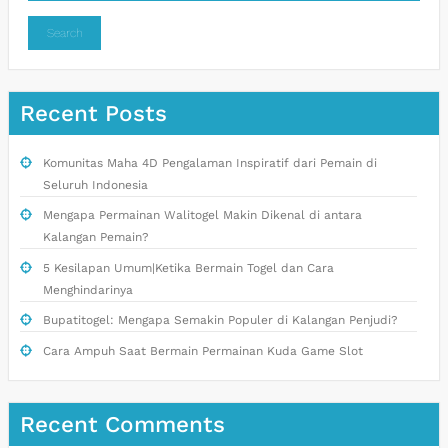
Search
Recent Posts
Komunitas Maha 4D Pengalaman Inspiratif dari Pemain di
Seluruh Indonesia
Mengapa Permainan Walitogel Makin Dikenal di antara
Kalangan Pemain?
5 Kesilapan Umum|Ketika Bermain Togel dan Cara
Menghindarinya
Bupatitogel: Mengapa Semakin Populer di Kalangan Penjudi?
Cara Ampuh Saat Bermain Permainan Kuda Game Slot
Recent Comments