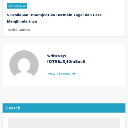
July 30, 2026
5 Kesilapan Umum|Ketika Bermain Togel dan Cara
Menghindarinya
Berita Games
Written by:
fOT8EJXjf0m8ov5
View All Posts
Search