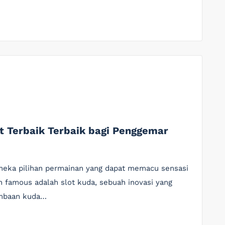
t Terbaik Terbaik bagi Penggemar
aneka pilihan permainan yang dapat memacu sensasi
 famous adalah slot kuda, sebuah inovasi yang
mbaan kuda…