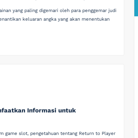
ainan yang paling digemari oleh para penggemar judi
 menantikan keluaran angka yang akan menentukan
faatkan Informasi untuk
am game slot, pengetahuan tentang Return to Player