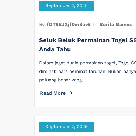
September 3, 2025
By
fOT8EJXjf0m8ov5
In
Berita Games
Seluk Beluk Permainan Togel SG
Anda Tahu
Dalam jagat dunia permainan togel, Togel 
diminati para peminat taruhan. Bukan hanya
peluang besar yang…
Read More
September 2, 2025