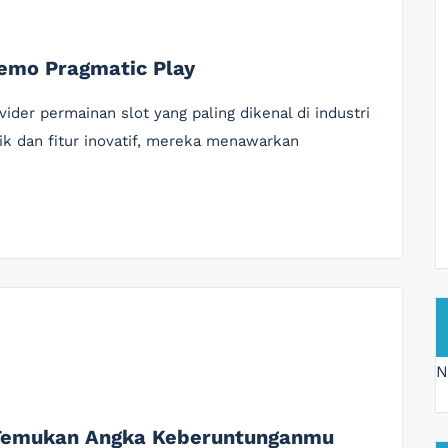
Demo Pragmatic Play
vider permainan slot yang paling dikenal di industri
ik dan fitur inovatif, mereka menawarkan
N
 Temukan Angka Keberuntunganmu