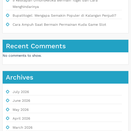
5 Kesilapan Umum|Ketika Bermain Togel dan Cara
Menghindarinya
Bupatitogel: Mengapa Semakin Populer di Kalangan Penjudi?
Cara Ampuh Saat Bermain Permainan Kuda Game Slot
Recent Comments
No comments to show.
Archives
July 2026
June 2026
May 2026
April 2026
March 2026