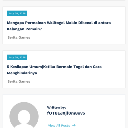
July 30, 2026
Mengapa Permainan Walitogel Makin Dikenal di antara
Kalangan Pemain?
Berita Games
July 30, 2026
5 Kesilapan Umum|Ketika Bermain Togel dan Cara
Menghindarinya
Berita Games
Written by:
fOT8EJXjf0m8ov5
View All Posts