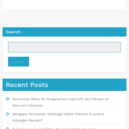
Search
Search
Recent Posts
Komunitas Maha 4D Pengalaman Inspiratif dari Pemain di
Seluruh Indonesia
Mengapa Permainan Walitogel Makin Dikenal di antara
Kalangan Pemain?