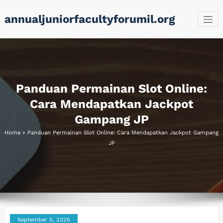
Skip
annualjuniorfacultyforumil.org
to
content
Panduan Permainan Slot Online:
Cara Mendapatkan Jackpot
Gampang JP
Home
»
Panduan Permainan Slot Online: Cara Mendapatkan Jackpot Gampang
JP
September 5, 2025