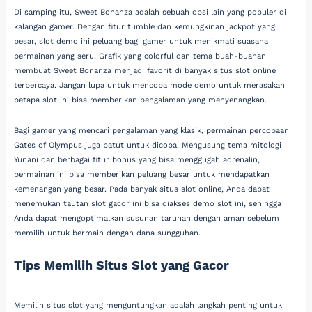
Di samping itu, Sweet Bonanza adalah sebuah opsi lain yang populer di
kalangan gamer. Dengan fitur tumble dan kemungkinan jackpot yang
besar, slot demo ini peluang bagi gamer untuk menikmati suasana
permainan yang seru. Grafik yang colorful dan tema buah-buahan
membuat Sweet Bonanza menjadi favorit di banyak situs slot online
terpercaya. Jangan lupa untuk mencoba mode demo untuk merasakan
betapa slot ini bisa memberikan pengalaman yang menyenangkan.
Bagi gamer yang mencari pengalaman yang klasik, permainan percobaan
Gates of Olympus juga patut untuk dicoba. Mengusung tema mitologi
Yunani dan berbagai fitur bonus yang bisa menggugah adrenalin,
permainan ini bisa memberikan peluang besar untuk mendapatkan
kemenangan yang besar. Pada banyak situs slot online, Anda dapat
menemukan tautan slot gacor ini bisa diakses demo slot ini, sehingga
Anda dapat mengoptimalkan susunan taruhan dengan aman sebelum
memilih untuk bermain dengan dana sungguhan.
Tips Memilih Situs Slot yang Gacor
Memilih situs slot yang menguntungkan adalah langkah penting untuk