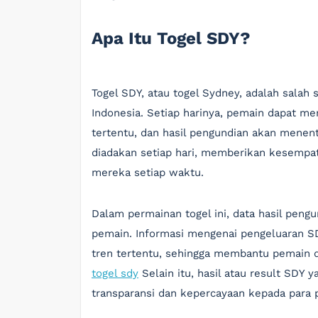
Apa Itu Togel SDY?
Togel SDY, atau togel Sydney, adalah salah 
Indonesia. Setiap harinya, pemain dapat 
tertentu, dan hasil pengundian akan mene
diadakan setiap hari, memberikan kesempa
mereka setiap waktu.
Dalam permainan togel ini, data hasil pengu
pemain. Informasi mengenai pengeluaran SD
tren tertentu, sehingga membantu pemain 
togel sdy
Selain itu, hasil atau result SDY
transparansi dan kepercayaan kepada para 