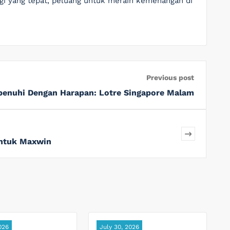
egi yang tepat, peluang untuk meraih kemenangan di
Previous post
penuhi Dengan Harapan: Lotre Singapore Malam
untuk Maxwin
026
July 30, 2026