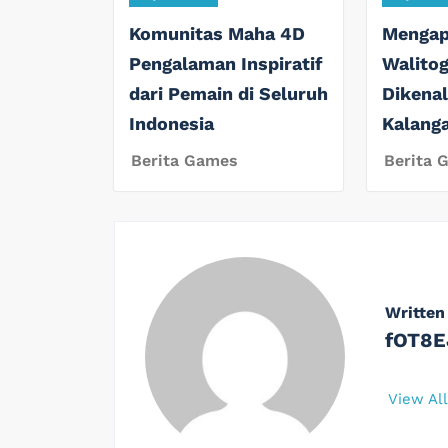
Komunitas Maha 4D
Mengap
Pengalaman Inspiratif
Walito
dari Pemain di Seluruh
Dikenal
Indonesia
Kalang
Berita Games
Berita 
Written
fOT8E
View Al