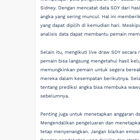
Sidney. Dengan mencatat data SDY dari has
angka yang sering muncul. Hal ini member
yang dapat dipilih di kemudian hari. Meski
analisis data dapat membantu pemain memb
Selain itu, mengikuti live draw SDY secara r
pemain bisa langsung mengetahui hasil kelu
memungkinkan pemain untuk segera bereaks
mereka dalam kesempatan berikutnya. Sela
tentang prediksi angka bisa membuka wawa
sebelumnya.
Penting juga untuk menetapkan anggaran da
Mengendalikan pengeluaran dan menetapk
tetap menyenangkan. Jangan biarkan emos