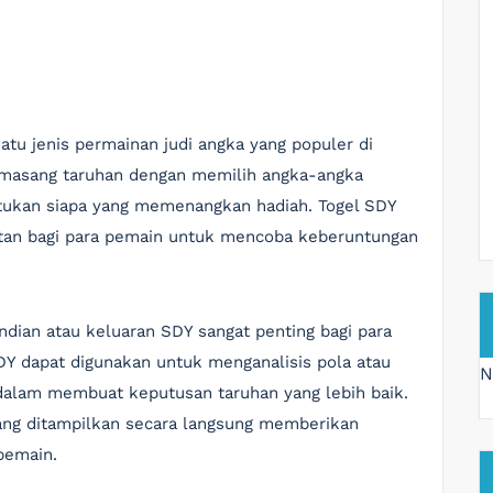
satu jenis permainan judi angka yang populer di
memasang taruhan dengan memilih angka-angka
ntukan siapa yang memenangkan hadiah. Togel SDY
tan bagi para pemain untuk mencoba keberuntungan
ndian atau keluaran SDY sangat penting bagi para
Y dapat digunakan untuk menganalisis pola atau
N
dalam membuat keputusan taruhan yang lebih baik.
 yang ditampilkan secara langsung memberikan
pemain.