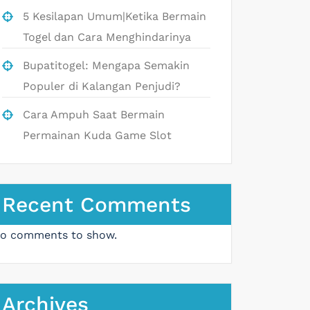
5 Kesilapan Umum|Ketika Bermain
Togel dan Cara Menghindarinya
Bupatitogel: Mengapa Semakin
Populer di Kalangan Penjudi?
Cara Ampuh Saat Bermain
Permainan Kuda Game Slot
Recent Comments
o comments to show.
Archives