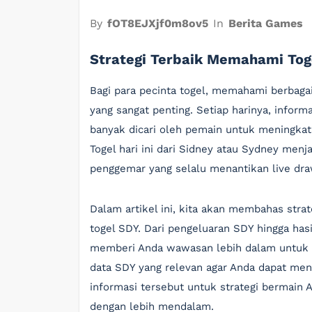
By
fOT8EJXjf0m8ov5
In
Berita Games
Strategi Terbaik Memahami Tog
Bagi para pecinta togel, memahami berbagai
yang sangat penting. Setiap harinya, informa
banyak dicari oleh pemain untuk meningk
Togel hari ini dari Sidney atau Sydney menj
penggemar yang selalu menantikan live draw
Dalam artikel ini, kita akan membahas str
togel SDY. Dari pengeluaran SDY hingga hasi
memberi Anda wawasan lebih dalam untuk b
data SDY yang relevan agar Anda dapat me
informasi tersebut untuk strategi bermain A
dengan lebih mendalam.