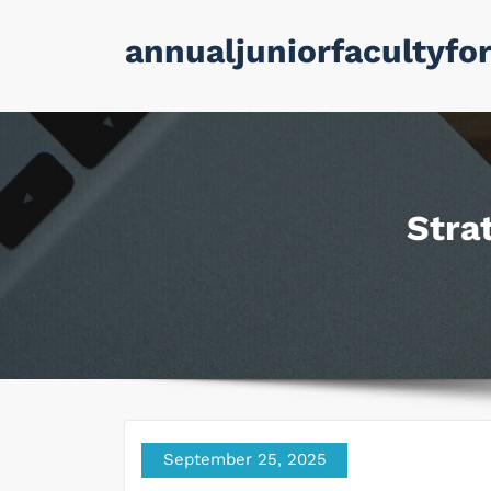
Skip
annualjuniorfacultyfo
to
content
Stra
September 25, 2025