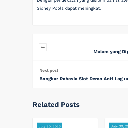
Dengan pendekatan yang disiplin dan strat
Sidney Pools dapat meningkat.
Malam yang Di
Next post
Bongkar Rahasia Slot Demo Anti Lag 
Related Posts
July 30, 2026
July 30, 2