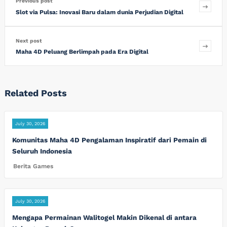
Previous post
Slot via Pulsa: Inovasi Baru dalam dunia Perjudian Digital
Next post
Maha 4D Peluang Berlimpah pada Era Digital
Related Posts
July 30, 2026
Komunitas Maha 4D Pengalaman Inspiratif dari Pemain di
Seluruh Indonesia
Berita Games
July 30, 2026
Mengapa Permainan Walitogel Makin Dikenal di antara