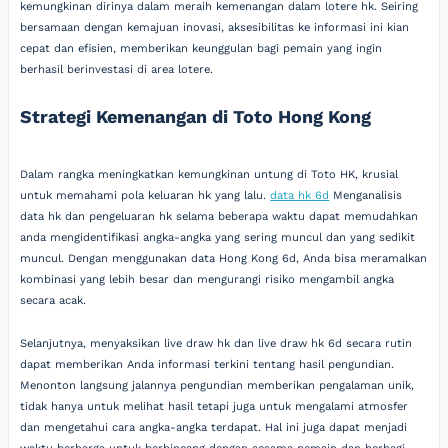
kemungkinan dirinya dalam meraih kemenangan dalam lotere hk. Seiring
bersamaan dengan kemajuan inovasi, aksesibilitas ke informasi ini kian
cepat dan efisien, memberikan keunggulan bagi pemain yang ingin
berhasil berinvestasi di area lotere.
Strategi Kemenangan di Toto Hong Kong
Dalam rangka meningkatkan kemungkinan untung di Toto HK, krusial
untuk memahami pola keluaran hk yang lalu.
data hk 6d
Menganalisis
data hk dan pengeluaran hk selama beberapa waktu dapat memudahkan
anda mengidentifikasi angka-angka yang sering muncul dan yang sedikit
muncul. Dengan menggunakan data Hong Kong 6d, Anda bisa meramalkan
kombinasi yang lebih besar dan mengurangi risiko mengambil angka
secara acak.
Selanjutnya, menyaksikan live draw hk dan live draw hk 6d secara rutin
dapat memberikan Anda informasi terkini tentang hasil pengundian.
Menonton langsung jalannya pengundian memberikan pengalaman unik,
tidak hanya untuk melihat hasil tetapi juga untuk mengalami atmosfer
dan mengetahui cara angka-angka terdapat. Hal ini juga dapat menjadi