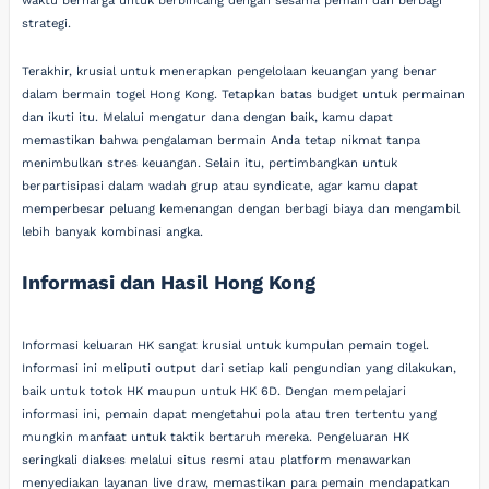
waktu berharga untuk berbincang dengan sesama pemain dan berbagi
strategi.
Terakhir, krusial untuk menerapkan pengelolaan keuangan yang benar
dalam bermain togel Hong Kong. Tetapkan batas budget untuk permainan
dan ikuti itu. Melalui mengatur dana dengan baik, kamu dapat
memastikan bahwa pengalaman bermain Anda tetap nikmat tanpa
menimbulkan stres keuangan. Selain itu, pertimbangkan untuk
berpartisipasi dalam wadah grup atau syndicate, agar kamu dapat
memperbesar peluang kemenangan dengan berbagi biaya dan mengambil
lebih banyak kombinasi angka.
Informasi dan Hasil Hong Kong
Informasi keluaran HK sangat krusial untuk kumpulan pemain togel.
Informasi ini meliputi output dari setiap kali pengundian yang dilakukan,
baik untuk totok HK maupun untuk HK 6D. Dengan mempelajari
informasi ini, pemain dapat mengetahui pola atau tren tertentu yang
mungkin manfaat untuk taktik bertaruh mereka. Pengeluaran HK
seringkali diakses melalui situs resmi atau platform menawarkan
menyediakan layanan live draw, memastikan para pemain mendapatkan