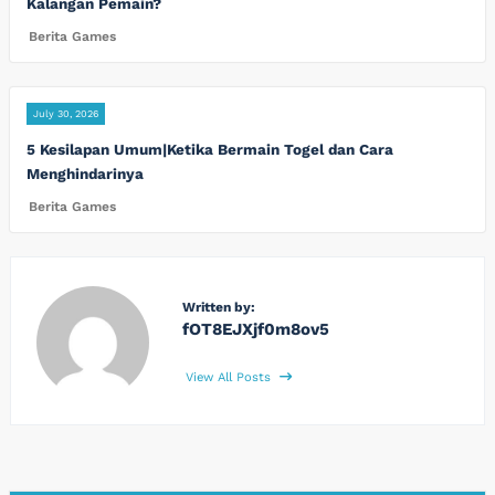
Kalangan Pemain?
Berita Games
July 30, 2026
5 Kesilapan Umum|Ketika Bermain Togel dan Cara
Menghindarinya
Berita Games
Written by:
fOT8EJXjf0m8ov5
View All Posts