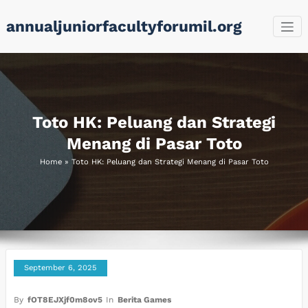
Skip
annualjuniorfacultyforumil.org
to
content
Toto HK: Peluang dan Strategi
Menang di Pasar Toto
Home
»
Toto HK: Peluang dan Strategi Menang di Pasar Toto
September 6, 2025
By
fOT8EJXjf0m8ov5
In
Berita Games