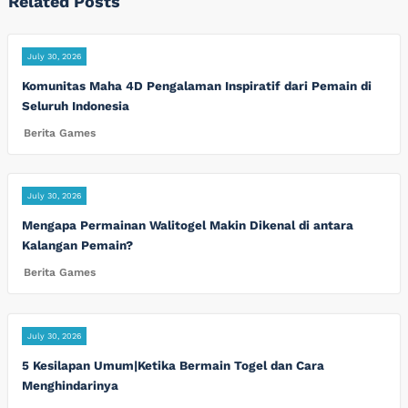
Related Posts
July 30, 2026
Komunitas Maha 4D Pengalaman Inspiratif dari Pemain di
Seluruh Indonesia
Berita Games
July 30, 2026
Mengapa Permainan Walitogel Makin Dikenal di antara
Kalangan Pemain?
Berita Games
July 30, 2026
5 Kesilapan Umum|Ketika Bermain Togel dan Cara
Menghindarinya