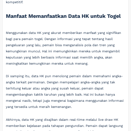
kompetitif.
Manfaat Memanfaatkan Data HK untuk Togel
Menggunakan data HK yang akurat memberikan manfaat yang signifikan
bagi para pemain togel. Dengan informasi yang tepat tentang hasil
pengeluaran yang lalu, pemain bisa menganalisis pola dan tren yang
kemungkinan muncul. Hal ini memungkinkan mereka untuk mengambil
keputusan yang lebih berbasis informasi saat memilih angka, akan
meningkatkan kemungkinan mereka untuk menang.
Di samping itu, data HK pun menolong pemain dalam memahami angka-
angka terkait permainan. Dengan mempelajari angka-angka yang tak
terhitung keluar atau angka yang susah keluar, pemain dapat
mengembangkan taktik taruhan yang lebih baik. Hal ini bukan hanya
mengenai nasib, tetapi juga mengenai bagaimana menggunakan informasi
yang tersedia untuk meraih kemenangan.
Akhirnya, data HK yang disajikan dalam real-time melalui live draw HK
memberikan kejelasan pada tahapan pengundian. Pemain dapat langsung