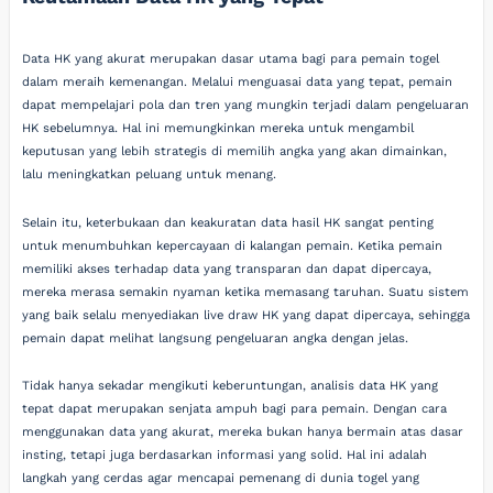
Data HK yang akurat merupakan dasar utama bagi para pemain togel
dalam meraih kemenangan. Melalui menguasai data yang tepat, pemain
dapat mempelajari pola dan tren yang mungkin terjadi dalam pengeluaran
HK sebelumnya. Hal ini memungkinkan mereka untuk mengambil
keputusan yang lebih strategis di memilih angka yang akan dimainkan,
lalu meningkatkan peluang untuk menang.
Selain itu, keterbukaan dan keakuratan data hasil HK sangat penting
untuk menumbuhkan kepercayaan di kalangan pemain. Ketika pemain
memiliki akses terhadap data yang transparan dan dapat dipercaya,
mereka merasa semakin nyaman ketika memasang taruhan. Suatu sistem
yang baik selalu menyediakan live draw HK yang dapat dipercaya, sehingga
pemain dapat melihat langsung pengeluaran angka dengan jelas.
Tidak hanya sekadar mengikuti keberuntungan, analisis data HK yang
tepat dapat merupakan senjata ampuh bagi para pemain. Dengan cara
menggunakan data yang akurat, mereka bukan hanya bermain atas dasar
insting, tetapi juga berdasarkan informasi yang solid. Hal ini adalah
langkah yang cerdas agar mencapai pemenang di dunia togel yang