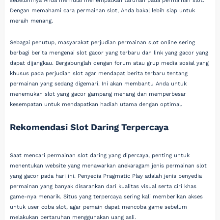
sebelumnya Anda memulai menempatkan taruhan pada permainan slot.
Dengan memahami cara permainan slot, Anda bakal lebih siap untuk
meraih menang.
Sebagai penutup, masyarakat perjudian permainan slot online sering
berbagi berita mengenai slot gacor yang terbaru dan link yang gacor yang
dapat dijangkau. Bergabunglah dengan forum atau grup media sosial yang
khusus pada perjudian slot agar mendapat berita terbaru tentang
permainan yang sedang digemari. Ini akan membantu Anda untuk
menemukan slot yang gacor gampang menang dan memperbesar
kesempatan untuk mendapatkan hadiah utama dengan optimal.
Rekomendasi Slot Daring Terpercaya
Saat mencari permainan slot daring yang dipercaya, penting untuk
menentukan website yang menawarkan anekaragam jenis permainan slot
yang gacor pada hari ini. Penyedia Pragmatic Play adalah jenis penyedia
permainan yang banyak disarankan dari kualitas visual serta ciri khas
game-nya menarik. Situs yang terpercaya sering kali memberikan akses
untuk user coba slot, agar pemain dapat mencoba game sebelum
melakukan pertaruhan menggunakan uang asli.