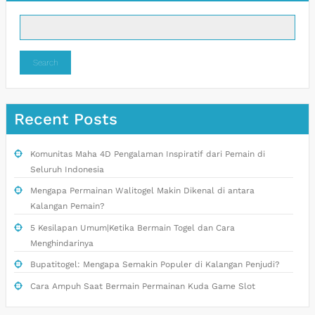
Search
Recent Posts
Komunitas Maha 4D Pengalaman Inspiratif dari Pemain di
Seluruh Indonesia
Mengapa Permainan Walitogel Makin Dikenal di antara
Kalangan Pemain?
5 Kesilapan Umum|Ketika Bermain Togel dan Cara
Menghindarinya
Bupatitogel: Mengapa Semakin Populer di Kalangan Penjudi?
Cara Ampuh Saat Bermain Permainan Kuda Game Slot