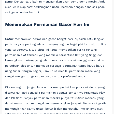
game. Dengan cara latihan menggunakan akun demo demo mesin, Anda
akan lebih siap saat berkeinginan untuk bermain dengan dana asli pada
slot gacor untuk hari ini.
Menemukan Permainan Gacor Hari Ini
Untuk menemukan permainan gacor banget hari ini, salah satu langkah
pertama yang penting adalah mengunjungi berbagai platform slot online
yang terpercaya. Situs-situs ini kerap memberikan berita tentang
permainan slot terbaru yang memiliki persentase RTP yang tinggi dan
kemungkinan untung yang lebih besar. Kamu dapat menggunakan akun
percobaan slot untuk mencoba berbagai permainan tanpa harus harus
uang tunai. Dengan begini, Kamu bisa menilai permainan mana yang
sangat menguntungkan dan cocok untuk preferensi Anda.
Di samping itu, jangan lupa untuk memperhatikan pula slot demo yang
ditawarkan dari penyedia permainan populer contohnya Pragmatic Play
dan PG Soft. Banyak permainan mereka punya fitur-fitur menarik yang
dapat menambah kemungkinan memenangkan jackpot. Demo slot gratis
memungkinkan Kamu untuk berlatih dan mengetahui mekanisme slot