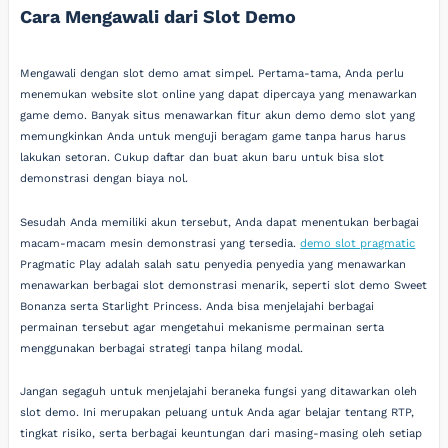
Cara Mengawali dari Slot Demo
Mengawali dengan slot demo amat simpel. Pertama-tama, Anda perlu
menemukan website slot online yang dapat dipercaya yang menawarkan
game demo. Banyak situs menawarkan fitur akun demo demo slot yang
memungkinkan Anda untuk menguji beragam game tanpa harus harus
lakukan setoran. Cukup daftar dan buat akun baru untuk bisa slot
demonstrasi dengan biaya nol.
Sesudah Anda memiliki akun tersebut, Anda dapat menentukan berbagai
macam-macam mesin demonstrasi yang tersedia.
demo slot pragmatic
Pragmatic Play adalah salah satu penyedia penyedia yang menawarkan
menawarkan berbagai slot demonstrasi menarik, seperti slot demo Sweet
Bonanza serta Starlight Princess. Anda bisa menjelajahi berbagai
permainan tersebut agar mengetahui mekanisme permainan serta
menggunakan berbagai strategi tanpa hilang modal.
Jangan segaguh untuk menjelajahi beraneka fungsi yang ditawarkan oleh
slot demo. Ini merupakan peluang untuk Anda agar belajar tentang RTP,
tingkat risiko, serta berbagai keuntungan dari masing-masing oleh setiap