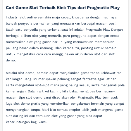
Cari Game Slot Terbaik Kini: Tips dari Pragmatic Play
Industri slot online semakin maju cepat, khususnya dengan hadirnya
banyak penyedia permainan yang menawarkan berbagai macam opsi.
Salah satu penyedia yang terkenal saat ini adalah Pragmatic Play, Dengan
berbagai pilihan slot yang menarik, para pengguna dapat dengan cepat
menemukan slot yang gacor hari ini yang menawarkan memberikan
peluang besar dalam menang. Oleh karena itu, penting untuk pemain
untuk mengetahui cara cara menggunakan akun demo slot dan slot
demo.
Melalui slot demo, pemain dapat menjalankan game tanpa kekhawatiran
kehilangan uang. Ini merupakan peluang sangat fantastis agar latihan
serta mengetahui slot-slot mana yang paling sesuai, serta mengenali pola
kemenangan. Dalam artikel kali ini, kita bakal mengupas bermacam-
macam tipe slot demo yang disediakan oleh Pragmatic Play termasuk
juga slot demo gratis yang memberikan pengalaman bermain yang sangat
menyenangkan tanpa. Mari kita semua eksplor lebih jauh mengenai game
slot daring ini dan temukan slot yang gacor yang bisa dapat
keberuntungan bagi kamu.