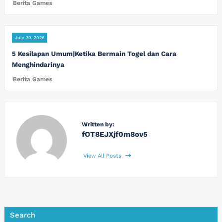
Berita Games
July 30, 2026
5 Kesilapan Umum|Ketika Bermain Togel dan Cara
Menghindarinya
Berita Games
Written by:
fOT8EJXjf0m8ov5
View All Posts
Search