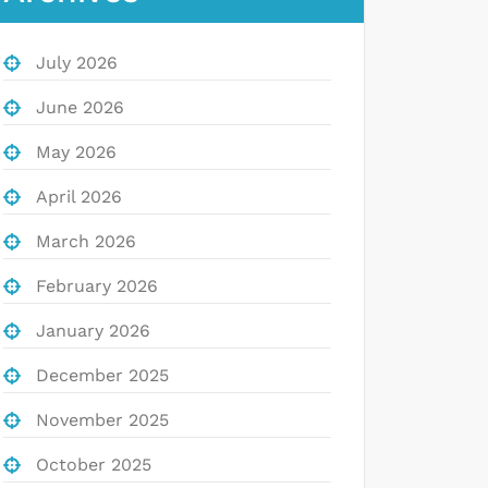
July 2026
June 2026
May 2026
April 2026
March 2026
February 2026
January 2026
December 2025
November 2025
October 2025