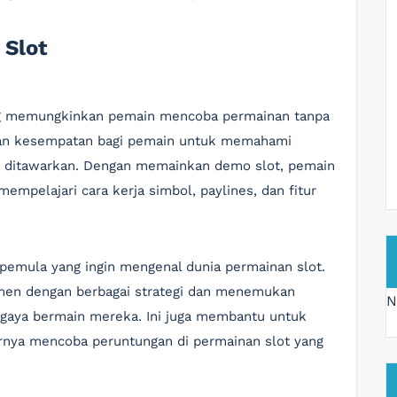
Slot
ang memungkinkan pemain mencoba permainan tanpa
kan kesempatan bagi pemain untuk memahami
ng ditawarkan. Dengan memainkan demo slot, pemain
mpelajari cara kerja simbol, paylines, dan fitur
pemula yang ingin mengenal dunia permainan slot.
imen dengan berbagai strategi dan menemukan
N
 gaya bermain mereka. Ini juga membantu untuk
nya mencoba peruntungan di permainan slot yang