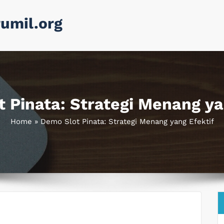
rumil.org
 Pinata: Strategi Menang ya
Home
»
Demo Slot Pinata: Strategi Menang yang Efektif