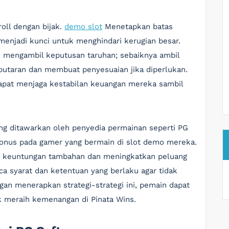
oll dengan bijak.
demo slot
Menetapkan batas
menjadi kunci untuk menghindari kerugian besar.
m mengambil keputusan taruhan; sebaiknya ambil
 putaran dan membuat penyesuaian jika diperlukan.
dapat menjaga kestabilan keuangan mereka sambil
ng ditawarkan oleh penyedia permainan seperti PG
bonus pada gamer yang bermain di slot demo mereka.
 keuntungan tambahan dan meningkatkan peluang
 syarat dan ketentuan yang berlaku agar tidak
gan menerapkan strategi-strategi ini, pemain dapat
meraih kemenangan di Pinata Wins.