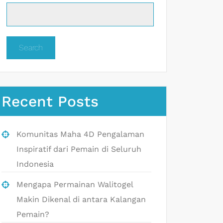
Search
Recent Posts
Komunitas Maha 4D Pengalaman
Inspiratif dari Pemain di Seluruh
Indonesia
Mengapa Permainan Walitogel
Makin Dikenal di antara Kalangan
Pemain?