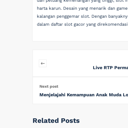
dan peluang kemenangan yang tinggi, slot in
harta karun. Desain yang menarik dan game
kalangan penggemar slot. Dengan banyaknya
dalam daftar slot gacor yang direkomendasi
Live RTP Perma
Next post
Menjelajahi Kemampuan Anak Muda Lot
Related Posts