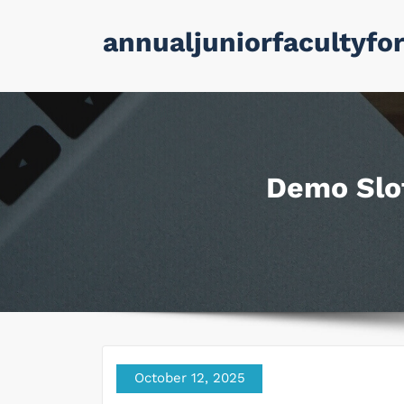
Skip
annualjuniorfacultyfo
to
content
Demo Slot
October 12, 2025