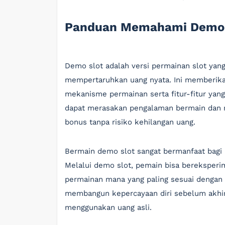
Panduan Memahami Demo 
Demo slot adalah versi permainan slot y
mempertaruhkan uang nyata. Ini memberi
mekanisme permainan serta fitur-fitur ya
dapat merasakan pengalaman bermain dan me
bonus tanpa risiko kehilangan uang.
Bermain demo slot sangat bermanfaat bagi 
Melalui demo slot, pemain bisa bereksper
permainan mana yang paling sesuai dengan
membangun kepercayaan diri sebelum akhir
menggunakan uang asli.