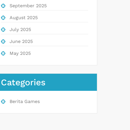
September 2025
August 2025
July 2025
June 2025
May 2025
Categories
Berita Games