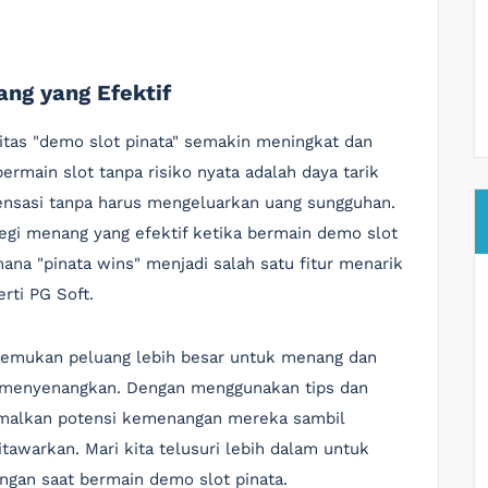
ang yang Efektif
ritas "demo slot pinata" semakin meningkat dan
rmain slot tanpa risiko nyata adalah daya tarik
ensasi tanpa harus mengeluarkan uang sungguhan.
tegi menang yang efektif ketika bermain demo slot
mana "pinata wins" menjadi salah satu fitur menarik
rti PG Soft.
nemukan peluang lebih besar untuk menang dan
 menyenangkan. Dengan menggunakan tips dan
imalkan potensi kemenangan mereka sambil
awarkan. Mari kita telusuri lebih dalam untuk
gan saat bermain demo slot pinata.