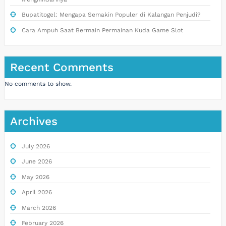
Bupatitogel: Mengapa Semakin Populer di Kalangan Penjudi?
Cara Ampuh Saat Bermain Permainan Kuda Game Slot
Recent Comments
No comments to show.
Archives
July 2026
June 2026
May 2026
April 2026
March 2026
February 2026