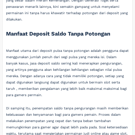
yang besar dalam meraih kemenangan. Dengan Generasi Togel serta
penawaran menarik lainnya, kini semakin gampang untuk menyelami
permainan ini tanpa harus khawatir terhadap potongan dari deposit yang
dilakukan.
Manfaat Deposit Saldo Tanpa Potongan
Manfaat utama dari deposit pulsa tanpa potongan adalah pengguna dapat
menggunakan jumlah penuh dari segi pulsa yang mereka isi. Dalam
banyak kasus, jasa deposit saldo sering kali menerapkan pengurangan,
yang artinya pengguna akan kehilangan kehilangan sebagian nilai pulsa
mereka. Dengan adanya cara yang tidak memiliki potongan, setiap yang
dapat digunakan langsung dapat digunakan untuk bermain slot serta
taruh , memberikan pengalaman yang lebih baik maksimal maksimal bagi
para gamers permain.
Di samping itu, penempatan saldo tanpa pengurangan masih memberikan
keleluasaan dan kenyamanan bagi para gamers pemain. Proses dalam
melakukan penempatan yang cepat dan tanpa beban tambahan
memungkinkan para gamer agar dapat lebih pada pada. Soal ketersediaan
waktu, terutama saat mengerjakan permainan judi online atau game slot,