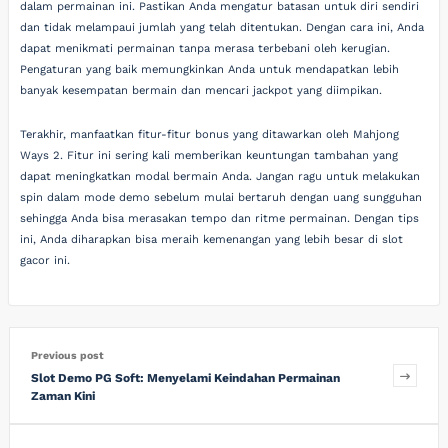
dalam permainan ini. Pastikan Anda mengatur batasan untuk diri sendiri
dan tidak melampaui jumlah yang telah ditentukan. Dengan cara ini, Anda
dapat menikmati permainan tanpa merasa terbebani oleh kerugian.
Pengaturan yang baik memungkinkan Anda untuk mendapatkan lebih
banyak kesempatan bermain dan mencari jackpot yang diimpikan.
Terakhir, manfaatkan fitur-fitur bonus yang ditawarkan oleh Mahjong
Ways 2. Fitur ini sering kali memberikan keuntungan tambahan yang
dapat meningkatkan modal bermain Anda. Jangan ragu untuk melakukan
spin dalam mode demo sebelum mulai bertaruh dengan uang sungguhan
sehingga Anda bisa merasakan tempo dan ritme permainan. Dengan tips
ini, Anda diharapkan bisa meraih kemenangan yang lebih besar di slot
gacor ini.
Previous post
Slot Demo PG Soft: Menyelami Keindahan Permainan
Zaman Kini