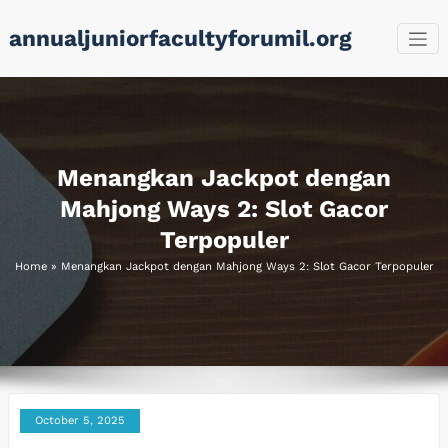
Skip
annualjuniorfacultyforumil.org
to
content
Menangkan Jackpot dengan
Mahjong Ways 2: Slot Gacor
Terpopuler
Home
»
Menangkan Jackpot dengan Mahjong Ways 2: Slot Gacor Terpopuler
October 5, 2025