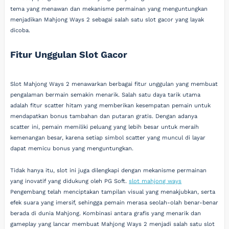
tema yang menawan dan mekanisme permainan yang menguntungkan
menjadikan Mahjong Ways 2 sebagai salah satu slot gacor yang layak
dicoba.
Fitur Unggulan Slot Gacor
Slot Mahjong Ways 2 menawarkan berbagai fitur unggulan yang membuat
pengalaman bermain semakin menarik. Salah satu daya tarik utama
adalah fitur scatter hitam yang memberikan kesempatan pemain untuk
mendapatkan bonus tambahan dan putaran gratis. Dengan adanya
scatter ini, pemain memiliki peluang yang lebih besar untuk meraih
kemenangan besar, karena setiap simbol scatter yang muncul di layar
dapat memicu bonus yang menguntungkan.
Tidak hanya itu, slot ini juga dilengkapi dengan mekanisme permainan
yang inovatif yang didukung oleh PG Soft.
slot mahjong ways
Pengembang telah menciptakan tampilan visual yang menakjubkan, serta
efek suara yang imersif, sehingga pemain merasa seolah-olah benar-benar
berada di dunia Mahjong. Kombinasi antara grafis yang menarik dan
gameplay yang lancar membuat Mahjong Ways 2 menjadi salah satu slot