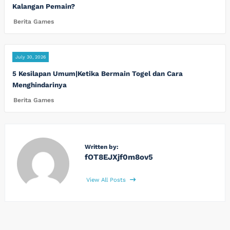
Kalangan Pemain?
Berita Games
July 30, 2026
5 Kesilapan Umum|Ketika Bermain Togel dan Cara
Menghindarinya
Berita Games
Written by:
fOT8EJXjf0m8ov5
View All Posts