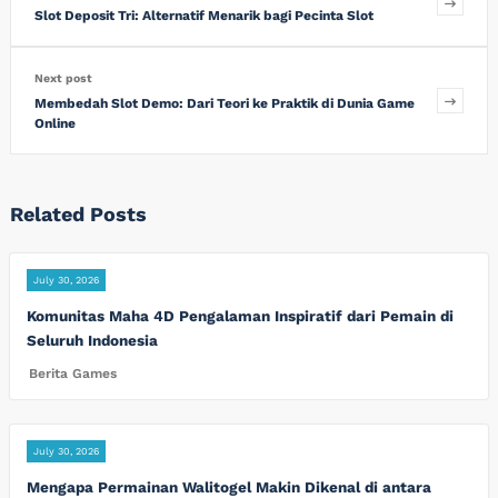
Slot Deposit Tri: Alternatif Menarik bagi Pecinta Slot
Next post
Membedah Slot Demo: Dari Teori ke Praktik di Dunia Game
Online
Related Posts
July 30, 2026
Komunitas Maha 4D Pengalaman Inspiratif dari Pemain di
Seluruh Indonesia
Berita Games
July 30, 2026
Mengapa Permainan Walitogel Makin Dikenal di antara