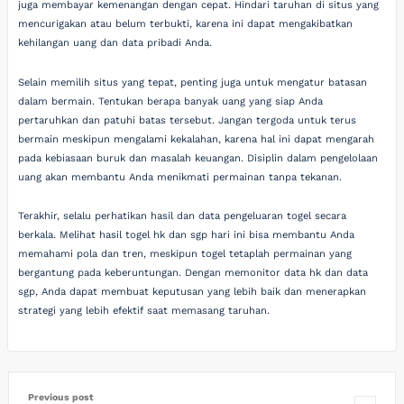
juga membayar kemenangan dengan cepat. Hindari taruhan di situs yang
mencurigakan atau belum terbukti, karena ini dapat mengakibatkan
kehilangan uang dan data pribadi Anda.
Selain memilih situs yang tepat, penting juga untuk mengatur batasan
dalam bermain. Tentukan berapa banyak uang yang siap Anda
pertaruhkan dan patuhi batas tersebut. Jangan tergoda untuk terus
bermain meskipun mengalami kekalahan, karena hal ini dapat mengarah
pada kebiasaan buruk dan masalah keuangan. Disiplin dalam pengelolaan
uang akan membantu Anda menikmati permainan tanpa tekanan.
Terakhir, selalu perhatikan hasil dan data pengeluaran togel secara
berkala. Melihat hasil togel hk dan sgp hari ini bisa membantu Anda
memahami pola dan tren, meskipun togel tetaplah permainan yang
bergantung pada keberuntungan. Dengan memonitor data hk dan data
sgp, Anda dapat membuat keputusan yang lebih baik dan menerapkan
strategi yang lebih efektif saat memasang taruhan.
Previous post