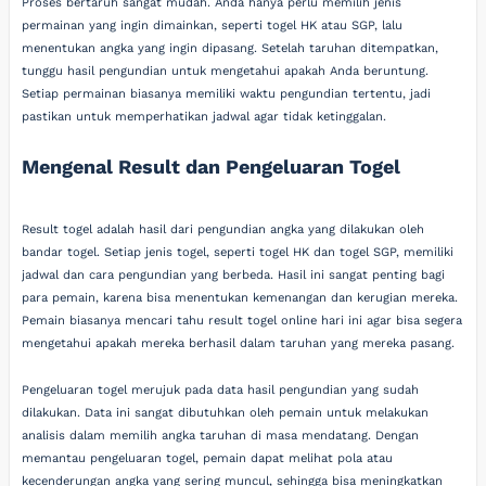
Proses bertaruh sangat mudah. Anda hanya perlu memilih jenis
permainan yang ingin dimainkan, seperti togel HK atau SGP, lalu
menentukan angka yang ingin dipasang. Setelah taruhan ditempatkan,
tunggu hasil pengundian untuk mengetahui apakah Anda beruntung.
Setiap permainan biasanya memiliki waktu pengundian tertentu, jadi
pastikan untuk memperhatikan jadwal agar tidak ketinggalan.
Mengenal Result dan Pengeluaran Togel
Result togel adalah hasil dari pengundian angka yang dilakukan oleh
bandar togel. Setiap jenis togel, seperti togel HK dan togel SGP, memiliki
jadwal dan cara pengundian yang berbeda. Hasil ini sangat penting bagi
para pemain, karena bisa menentukan kemenangan dan kerugian mereka.
Pemain biasanya mencari tahu result togel online hari ini agar bisa segera
mengetahui apakah mereka berhasil dalam taruhan yang mereka pasang.
Pengeluaran togel merujuk pada data hasil pengundian yang sudah
dilakukan. Data ini sangat dibutuhkan oleh pemain untuk melakukan
analisis dalam memilih angka taruhan di masa mendatang. Dengan
memantau pengeluaran togel, pemain dapat melihat pola atau
kecenderungan angka yang sering muncul, sehingga bisa meningkatkan